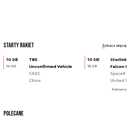
Starty rakiet
Zobacz więcej
10 SIE
TBD
10 SIE
Starlink (
14:00
Unconfirmed Vehicle
16:49
Falcon 9
CASC
SpaceX
China
United St
Reklama
Polecane