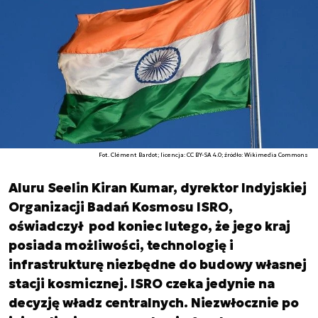
Fot. Clément Bardot; licencja: CC BY-SA 4.0; źródło: Wikimedia Commons
Aluru Seelin Kiran Kumar, dyrektor Indyjskiej
Organizacji Badań Kosmosu ISRO,
oświadczył pod koniec lutego, że jego kraj
posiada możliwości, technologię i
infrastrukturę niezbędne do budowy własnej
stacji kosmicznej. ISRO czeka jedynie na
decyzję władz centralnych. Niezwłocznie po