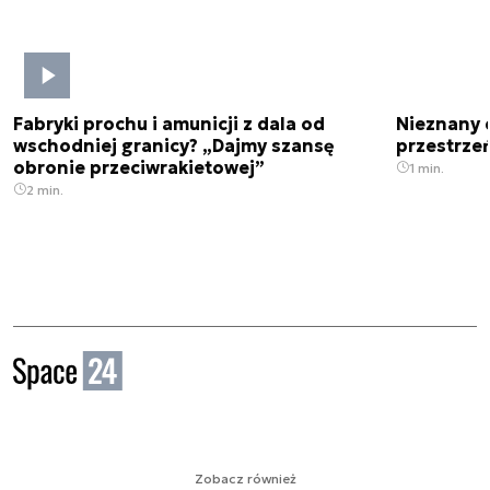
Fabryki prochu i amunicji z dala od
Nieznany 
wschodniej granicy? „Dajmy szansę
przestrze
obronie przeciwrakietowej”
1 min.
2 min.
Zobacz również