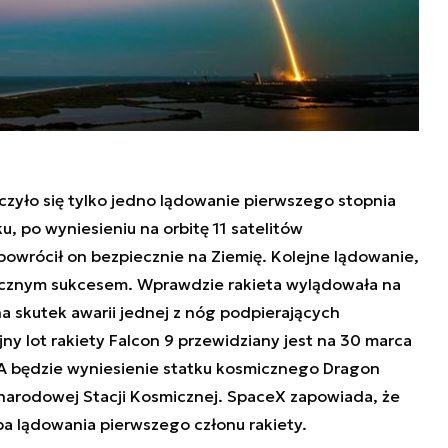
zyło się tylko jedno lądowanie pierwszego stopnia
u, po wyniesieniu na orbitę
11 satelitów
wrócił on bezpiecznie na Ziemię
. Kolejne lądowanie,
wicznym sukcesem. Wprawdzie rakieta wylądowała na
na skutek awarii jednej z nóg podpierających
jny lot rakiety Falcon 9 przewidziany jest na 30 marca
ASA będzie wyniesienie statku kosmicznego Dragon
narodowej Stacji Kosmicznej. SpaceX zapowiada, że
ba lądowania pierwszego członu rakiety.