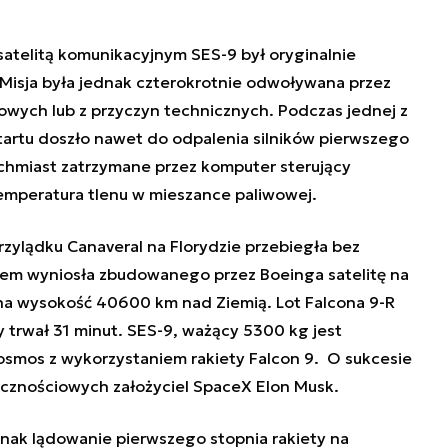
z satelitą komunikacyjnym SES-9 był oryginalnie
Misja była jednak czterokrotnie odwoływana
przez
ych lub z przyczyn technicznych.
Podczas jednej z
startu doszło nawet
do odpalenia silników pierwszego
chmiast zatrzymane przez komputer sterujący
emperatura tlenu w mieszance paliwowej.
zylądku Canaveral na Florydzie przebiegła bez
nem wyniosła zbudowanego przez Boeinga satelitę na
na wysokość 40600 km nad Ziemią. Lot Falcona 9-R
ity trwał 31 minut. SES-9, ważący 5300 kg jest
 kosmos z wykorzystaniem rakiety Falcon 9. O sukcesie
ecznościowych założyciel SpaceX Elon Musk.
nak lądowanie pierwszego stopnia rakiety na