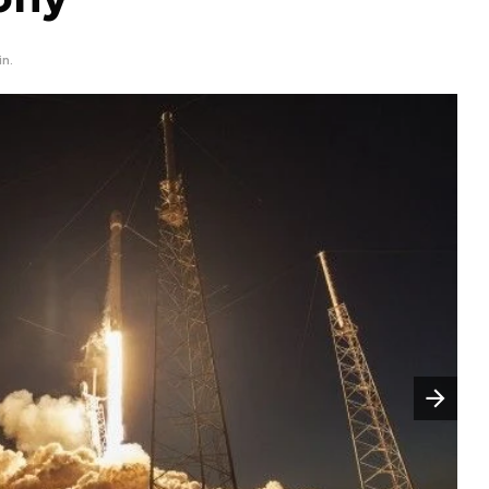
in.
Następny slajd