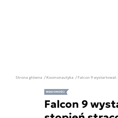
Strona główna
Kosmonautyka
Falcon 9 wystartował.
WIADOMOŚCI
Falcon 9 wyst
stopień strac