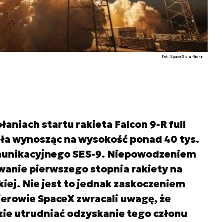
Fot. SpaceX via flickr
aniach startu rakieta Falcon 9-R full
ła wynosząc na wysokość ponad 40 tys.
omunikacyjnego SES-9. Niepowodzeniem
wanie pierwszego stopnia rakiety na
iej. Nie jest to jednak zaskoczeniem
ierowie SpaceX zwracali uwagę, że
zie utrudniać odzyskanie tego członu