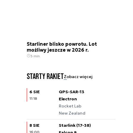
Starliner blisko powrotu. Lot
możliwy jeszcze w 2026 r.
3 min.
Starty rakiet
Zobacz więcej
6 SIE
QPS-SAR-13
11:18
Electron
Rocket Lab
New Zealand
8 SIE
Starlink (17-38)
16:00
Falcon 9