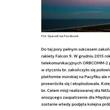
Fot. SpaceX via Facebook
Do tej pory pełnym sukcesem zakońc
rakiety Falcon 9. W grudniu 2015 rok
telekomunikacyjnych ORBCOMM-2 po
w styczniu br. zakończyło się poło
platformie morskiej na Pacyfiku ale 
przewróciła się i eksplodowała. Kole
br. Celem misji realizowanej dla N
wiozącego zaopatrzenie dla Między
zostanie wtedy podjęta kolejna pró