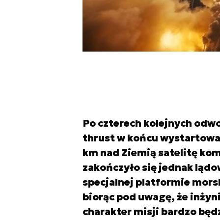
Po czterech kolejnych odwoł
thrust w końcu wystartowa
km nad Ziemią satelitę k
zakończyło się jednak lądo
specjalnej platformie morsk
biorąc pod uwagę, że inżyn
charakter misji bardzo będ