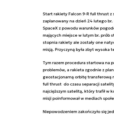
Start rakiety Falcon 9-R full thrust 
zaplanowany na dzień 24 lutego br.
SpaceX z powodu warunków pogodow
mających miejsce w lutym br. prób 
stopnia rakiety
ale zostały one naty
misją.
Przyczyną była
zbyt wysoka t
Tym razem procedura startowa na pr
problemów, a rakieta zgodnie z pla
geostacjonarną orbitę transferową 
full thrust do czasu separacji satel
najcięższym satelitą, który trafił w
misji poinformował w mediach społ
Niepowodzeniem zakończyło się jed