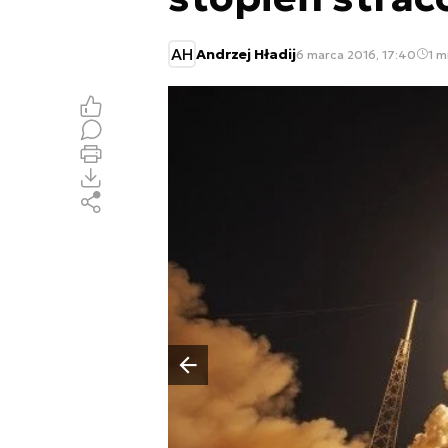
AH
Andrzej Hładij
6 marca 2016, 17:40
1 m
Poprzedni slajd