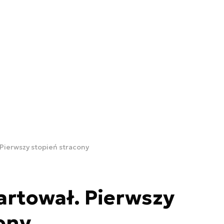
 Pierwszy stopień stracony
artował. Pierwszy
ony