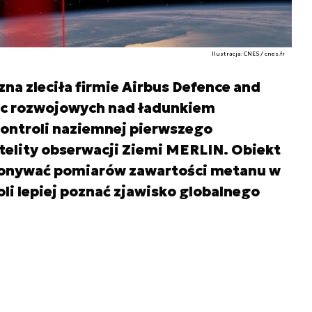
Ilustracja: CNES / cnes.fr
a zleciła firmie Airbus Defence and
ac rozwojowych nad ładunkiem
ontroli naziemnej pierwszego
telity obserwacji Ziemi MERLIN. Obiekt
konywać pomiarów zawartości metanu w
li lepiej poznać zjawisko globalnego