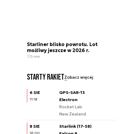
Starliner blisko powrotu. Lot
możliwy jeszcze w 2026 r.
3 min.
Starty rakiet
Zobacz więcej
6 SIE
QPS-SAR-13
11:18
Electron
Rocket Lab
New Zealand
8 SIE
Starlink (17-38)
16:00
Falcon 9