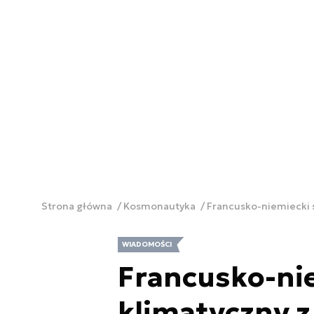
Strona główna
Kosmonautyka
Francusko-niemiecki s
WIADOMOŚCI
Francusko-nie
klimatyczny 