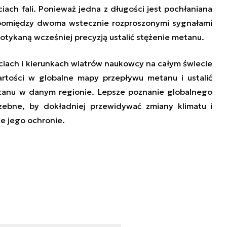
ach fali. Ponieważ jedna z długości jest pochłaniana
ę pomiędzy dwoma wstecznie rozproszonymi sygnałami
otykaną wcześniej precyzją ustalić stężenie metanu.
iach i kierunkach wiatrów naukowcy na całym świecie
artości w globalne mapy przepływu metanu i ustalić
tanu w danym regionie. Lepsze poznanie globalnego
zebne, b
y dokładniej
przewidywać zmiany klimatu i
ce jego ochronie.