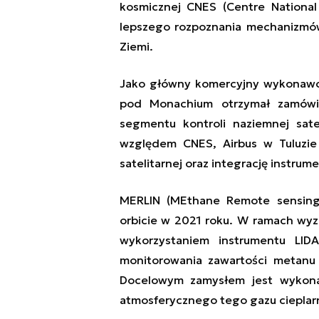
kosmiczn
ej
CNES (
Centre National
lepszego rozpoznania mechanizmów
Ziemi.
Jako główny
komercyjny
wykonawca
pod Monachium otrzymał zamówi
segmentu kontroli naziemnej
sat
względem
CNES, Airbus w Tuluzie
satelit
arnej
oraz integracj
ę
instrume
MERLIN (MEthane Remote sensing
orbicie w 2021 roku. W ramach wy
wykorzystaniem
instrument
u
LIDAR
monitorowania zawartości metanu
Docelowym zamysłem jest
wykonan
atmosferycznego
t
ego gazu
cieplar