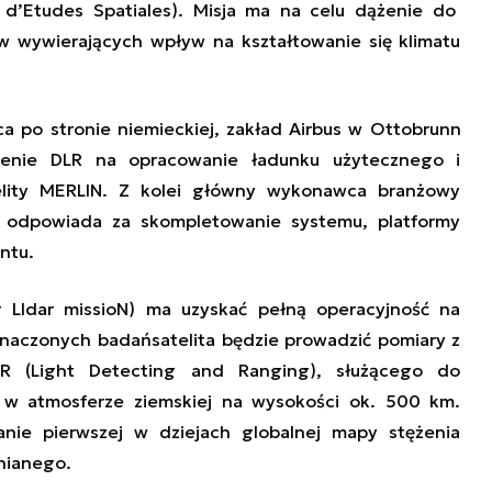
 d’Etudes Spatiales).
Misja ma na celu
dąż
enie
do
 wywierających wpływ na kształtowanie się klimatu
 po stronie niemieckiej,
zakład
Airbus w Ottobrunn
enie DLR na opracowanie ładunku użytecznego i
elity MERLIN
.
Z kolei
główny
wykonawca branżowy
 o
dpowiada za skompletowanie
systemu, platformy
ntu.
 LIdar missioN)
ma uzyskać pełną operacyjność na
znaczonych badań
satelita
będzie
prowadzić pomiary z
 (Light Detecting and Ranging), służąc
ego
do
 w atmosferze ziemskiej na wysokości ok. 500 km.
ie pierwszej w dziejach globalnej mapy stężenia
nianego.