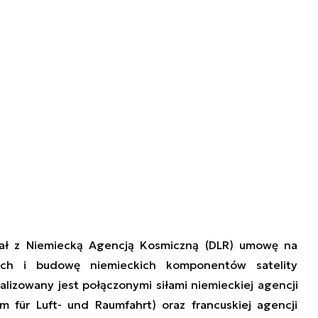
ał z Niemiecką Agencją Kosmiczną (DLR) umowę na
wych i budowę
niemieckich
komponentów satelity
ealizowany jest połączonymi siłami n
iemieck
iej
a
gencj
i
m für Luft- und Raumfahrt)
oraz
francuskiej a
gencj
i