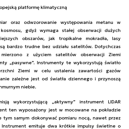
ropejską platformę klimatyczną
miar oraz odwzorowanie
występowania
metanu w
z kosmosu, gdyż wymaga stałej obserwacji dużych
iejszych obszarów, jak tropikalne mokradła, lasy
są bardzo trudne bez udziału satelitów. Dotychczas
e mierzono z
użyciem
satelitów obserwacji Ziemi
nty „pasywne”. Instrumenty te wykorzystują światło
rzchni Ziemi w celu ustalenia zawartości gazów
anie zależne jest od światła dziennego i przynoszą
chmurnym niebie.
isją wykorzystującą „aktywny” instrument LIDAR
ent ten wyposażony jest w mocowane na pokładzie
tanie tym samym dokonywać pomiaru nocą, nawet przez
. Instrument emituje dwa krótkie impulsy świetlne o