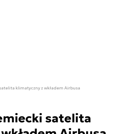
atelita klimatyczny z wkładem Airbusa
miecki satelita
z wkładem Airbusa