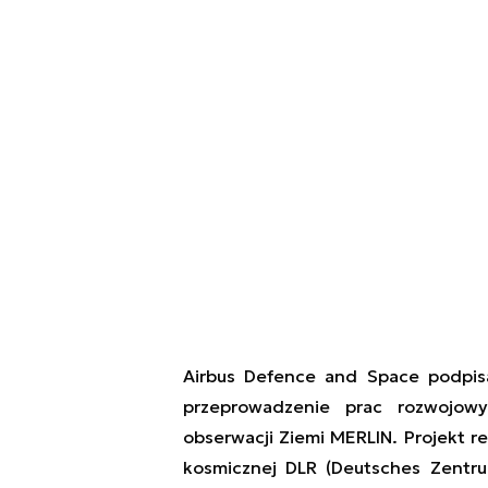
Airbus Defence and Space podpis
przeprowadzenie prac rozwojo
obserwacji Ziemi MERLIN.
Projekt r
k
osmiczn
ej DLR (Deutsches Zentru