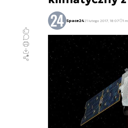
Space24
21 lutego 2017, 18:07
1 m