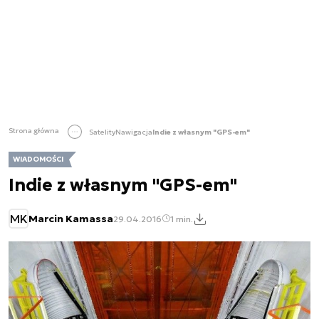
Strona główna
Satelity
Nawigacja
Indie z własnym "GPS-em"
WIADOMOŚCI
Indie z własnym "GPS-em"
MK
Marcin Kamassa
29.04.2016
1 min.