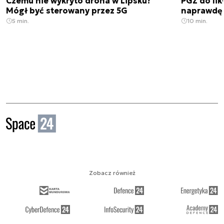
Czemu nie wykryto drona w Lipsku?
PGZ do lik
Mógł być sterowany przez 5G
naprawdę 
5 min.
10 min.
Zobacz również