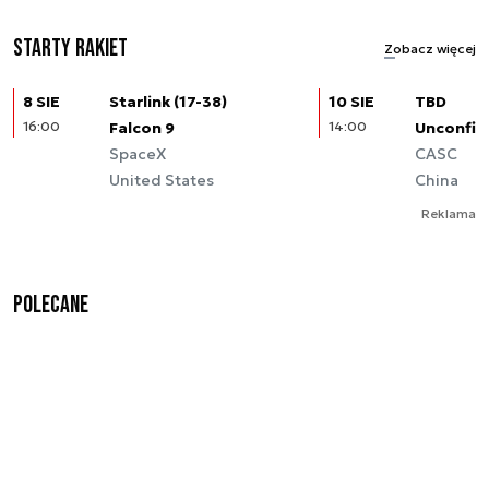
Starty rakiet
Zobacz więcej
8 SIE
Starlink (17-38)
10 SIE
TBD
16:00
Falcon 9
14:00
Unconfir
SpaceX
CASC
United States
China
Reklama
Polecane