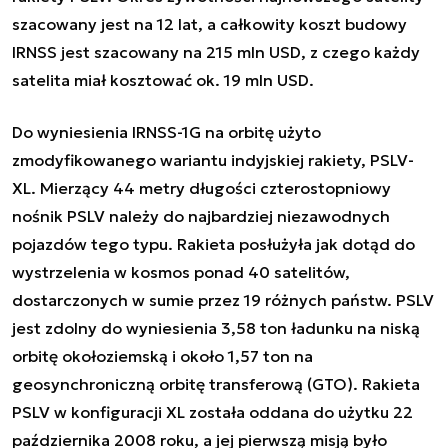
szacowany jest na 12 lat, a c
ałkowity koszt budowy
IRNSS jest szacowany na 215 mln USD, z czego każdy
satelita miał kosztować ok. 19 mln USD.
Do wyniesienia IRNSS-1G na orbitę użyto
zmodyfikowanego wariantu indyjskiej rakiety, PSLV-
XL. Mierzący 44 metry długości czterostopniowy
nośnik PSLV należy do najbardziej niezawodnych
pojazdów tego typu. Rakieta posłużyła jak dotąd do
wystrzelenia w kosmos ponad 40 satelitów,
dostarczonych w sumie przez 19 różnych państw. PSLV
jest zdolny do wyniesienia 3,58 ton ładunku na niską
orbitę okołoziemską i około 1,57 ton na
geosynchroniczną orbitę transferową (GTO). Rakieta
PSLV w konfiguracji XL została oddana do użytku 22
października 2008 roku, a jej pierwszą misją było