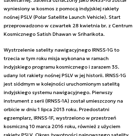
wyniesiony w kosmos z pomocą indyjskiej rakiety
nośnej PSLV (Polar Satellite Launch Vehicle). Start
przeprowadzono w czwartek 28 kwietnia br. z Centrum
Kosmicznego Satish Dhawan w Sriharikota.
Wystrzelenie satelity nawigacyjnego IRNSS-1G to
trzecia w tym roku misja wykonana w ramach
indyjskiego programu kosmicznego i zarazem 35.
udany lot rakiety nośnej PSLV w jej historii. IRNSS-1G
jest siódmym w kolejności uruchomionym satelitą
indyjskiego systemu nawigacyjnego. Pierwszy
instrument z serii (IRNSS-1A) został umieszczony na
orbicie w dniu 1 lipca 2013 roku.
Przedostatni
egzemplarz, IRNSS-1F, wystrzelono w przestrzeń
kosmiczną 10 marca 2016 roku, również z użyciem
rakiety PSLV
. Okres żywotności najnowszego satelity