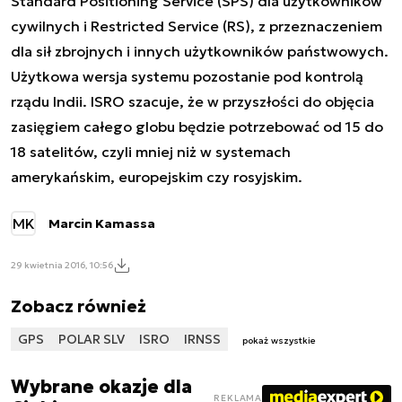
Standard Positioning Service (SPS) dla użytkowników
cywilnych i Restricted Service (RS), z przeznaczeniem
dla sił zbrojnych i innych użytkowników państwowych.
Użytkowa wersja systemu pozostanie pod kontrolą
rządu Indii. ISRO szacuje, że w przyszłości do objęcia
zasięgiem całego globu będzie potrzebować od 15 do
18 satelitów, czyli mniej niż w systemach
amerykańskim, europejskim czy rosyjskim.
MK
Marcin Kamassa
29 kwietnia 2016, 10:56
Zobacz również
GPS
POLAR SLV
ISRO
IRNSS
pokaż wszystkie
Wybrane okazje dla
REKLAMA