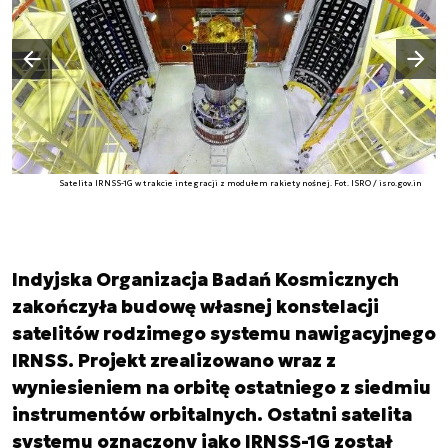
Następny slajd
Poprzedni slajd
Satelita IRNSS-1G w trakcie integracji z modułem rakiety nośnej. Fot. ISRO / isro.gov.in
Indyjska Organizacja Badań Kosmicznych
zakończyła budowę własnej konstelacji
satelitów rodzimego systemu nawigacyjnego
IRNSS. Projekt zrealizowano wraz z
wyniesieniem na orbitę ostatniego z siedmiu
instrumentów orbitalnych. Ostatni satelita
systemu oznaczony jako IRNSS-1G został