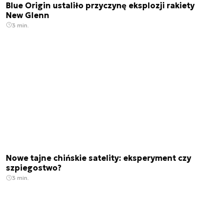
Blue Origin ustaliło przyczynę eksplozji rakiety
New Glenn
3 min.
Nowe tajne chińskie satelity: eksperyment czy
szpiegostwo?
3 min.