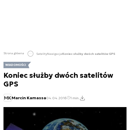
Strona główna
Satelity
Nawigacja
Koniec służby dwóch satelitów GPS
WIADOMOŚCI
Koniec służby dwóch satelitów
GPS
MK
Marcin Kamassa
04.04.2016
1 min.