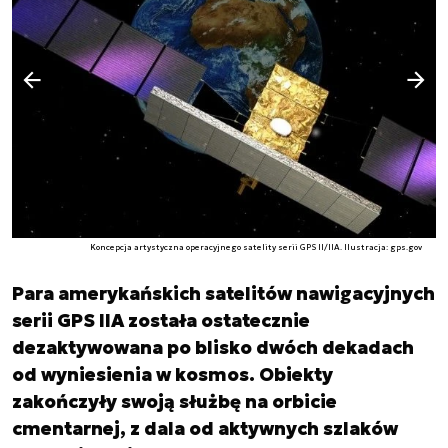
Następny slajd
Poprzedni slajd
Koncepcja artystyczna operacyjnego satelity serii GPS II/IIA. Ilustracja: gps.gov
Para amerykańskich satelitów nawigacyjnych
serii GPS IIA została ostatecznie
dezaktywowana po blisko dwóch dekadach
od wyniesienia w kosmos. Obiekty
zakończyły swoją służbę na orbicie
cmentarnej, z dala od aktywnych szlaków