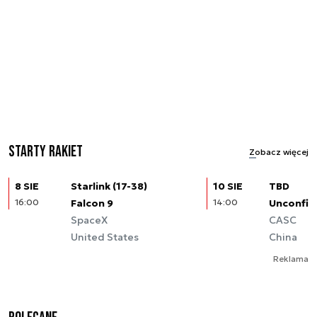
Starty rakiet
Zobacz więcej
8 SIE
Starlink (17-38)
10 SIE
TBD
16:00
Falcon 9
14:00
Unconfir
SpaceX
CASC
United States
China
Reklama