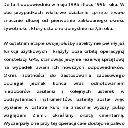
Delta
II
odpowiednio w maju 1993 i lipcu 1996 roku.
W
obu przypadkach właściwe działanie sprzętu trwało
znacznie dłużej od
pierwotnie zakładan
ego
okres
u
żywotności,
który ustalono domyślnie na 7,5 roku
.
W ostatnim etapie swojej służby satelity nie pełniły już
funkcji użytkowych i krążyły poza orbitą operacyjną
konstelacji GPS, stanowiąc jedynie rezerwę sprzętową
na wypadek awarii ich nowszych odpowiedników.
Okres zdatności do zastosowania zapasowego
dobieg
a
ł jednak końca
wraz odnotowaniem
niedoborów zasilania i
kolejnych
usterek w
podsystemach instrumentów. Satelity został więc
wysłane
w ostatni kurs na
znacznie
wyższy pułap
względem Ziemi, określany orbitą cmentarną.
Wyczerpały one przy tej operacji całe dostępne paliwo