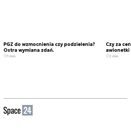
PGZ do wzmocnienia czy podzielenia?
Czy za cen
Ostra wymiana zdań.
awionetki 
1 min.
2 min.