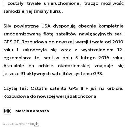
i zostały trwale unieruchomione, tracąc możliwość
samodzielnej zmiany kursu.
S
iły powietrzne USA dysponują obecnie kompletnie
zmodernizowaną flotą satelitów nawigacyjnych
serii
GPS 2F.
Rozbudowa do
nowszej wersji
trwała od 2010
roku i zakończyła się wraz z wystrzeleniem 12.
egzemplarza tej serii w dniu 5 lutego 2016 roku.
Aktualnie na orbicie okołoziemskiej znajduje się
jeszcze
31 aktywnych satelitów systemu GPS.
C
zytaj też:
Ostatni satelita GPS II F już na orbicie.
Rozbudowa do nowszej wersji zakończona
MK
Marcin Kamassa
4 kwietnia 2016, 17:08