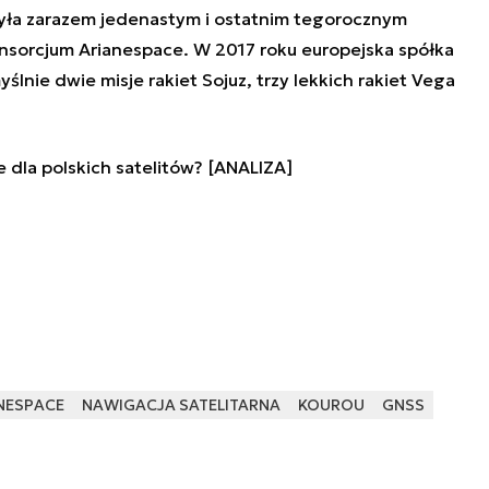
była zarazem jedenastym i ostatnim tegorocznym
sorcjum Arianespace. W 2017 roku europejska spółka
lnie dwie misje rakiet Sojuz, trzy lekkich rakiet Vega
e dla polskich satelitów? [ANALIZA]
NESPACE
NAWIGACJA SATELITARNA
KOUROU
GNSS