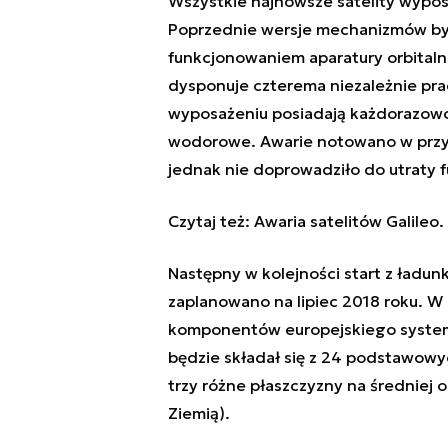
Wszystkie najnowsze satelity wyp
Poprzednie wersje mechanizmów by
funkcjonowaniem aparatury orbitaln
dysponuje czterema niezależnie pr
wyposażeniu posiadają każdorazow
wodorowe. Awarie notowano w przypa
jednak nie doprowadziło do utraty f
Czytaj też:
Awaria satelitów Galileo
Następny w kolejności start z ładun
zaplanowano na lipiec 2018 roku. W 
komponentów europejskiego system
będzie składał się z 24 podstawowy
trzy różne płaszczyzny na średniej 
Ziemią).