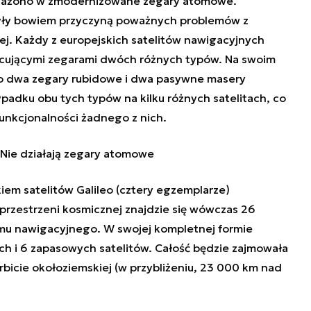
osażono w zmodernizowane zegary atomowe.
ły bowiem przyczyną poważnych problemów z
ej. Każdy z europejskich satelitów nawigacyjnych
acującymi zegarami dwóch różnych typów. Na swoim
o dwa zegary rubidowe i dwa pasywne masery
dku obu tych typów na kilku różnych satelitach, co
unkcjonalności żadnego z nich.
. Nie działają zegary atomowe
kiem satelitów Galileo (cztery egzemplarze)
przestrzeni kosmicznej znajdzie się wówczas 26
u nawigacyjnego. W swojej kompletnej formie
ch i 6 zapasowych satelitów. Całość będzie zajmowała
orbicie okołoziemskiej (w przybliżeniu, 23 000 km nad