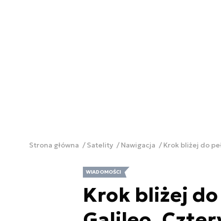
Strona główna
Satelity
Nawigacja
Krok bliżej do pe
WIADOMOŚCI
Krok bliżej do
Galileo. Czter