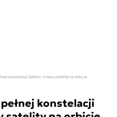
łnej konstelacji Galileo. Cztery satelity na orbicie
 pełnej konstelacji
y satelity na orbicie