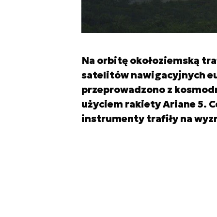
Na orbitę okołoziemską tra
satelitów nawigacyjnych eu
przeprowadzono z kosmodr
użyciem rakiety Ariane 5. C
instrumenty trafiły na wyz