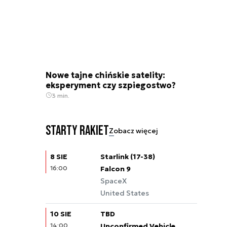
Nowe tajne chińskie satelity:
eksperyment czy szpiegostwo?
3 min.
Starty rakiet
Zobacz więcej
8 SIE
Starlink (17-38)
16:00
Falcon 9
SpaceX
United States
10 SIE
TBD
14:00
Unconfirmed Vehicle