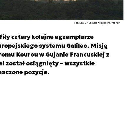
Fot. ESA-CNES-Arianespace/S. Martin
fiły cztery kolejne egzemplarze
ropejskiego systemu Galileo. Misję
omu Kourou w Gujanie Francuskiej z
el został osiągnięty – wszystkie
naczone pozycje.