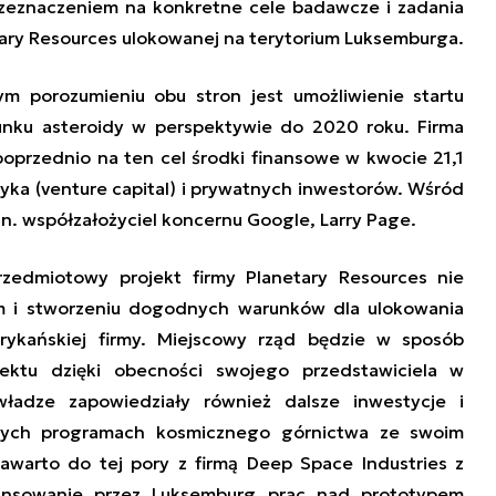
rzeznaczeniem na konkretne cele badawcze i zadania
etary Resources ulokowanej na terytorium Luksemburga
.
ym porozumieniu obu stron jest
umożliwienie startu
runku asteroidy w perspektywie do 2020 roku. Firma
 poprzednio na ten cel
środki finansowe
w kwocie 21,1
zyka
(venture capital)
i prywatnych inwestorów. Wśród
.in. współzałożyciel koncernu Google, Larry Page.
edmiotowy projekt firmy Planetary Resources nie
m i stworzeniu dogodnych warunków dla ulokowania
rykańskiej firmy. Miejscowy rząd będzie w sposób
jektu dzięki obecności swojego przedstawiciela w
 władze zapowiedziały również dalsze inwestycje
i
nnych
program
ach
kosmicznego górnictwa
ze swoim
awarto do tej pory z firmą Deep Space Industries z
inansowanie przez Luksemburg prac nad prototypem