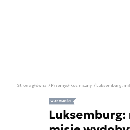
Strona główna
Przemysł kosmiczny
Luksemburg: mil
WIADOMOŚCI
Luksemburg: 
misje wydoby