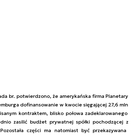
pada br. potwierdzono, że
amerykańska
firma
Planetary
mburga dofinansowanie w kwocie sięgającej 27,6 m
ln
isanym kontraktem, blisko połowa zadeklarowanego
dnio zasilić
budżet prywatnej
spółki
pochodzącej z
.
Pozostała części ma
natomiast
być przekazywana