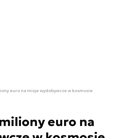
iony euro na misje wydobywcze w kosmosie
miliony euro na
wcze w kosmosie