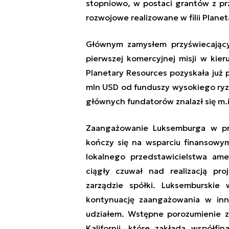
stopniowo, w postaci grantów z p
rozwojowe
realizowane w filii Plan
Głównym zamysłem przyświecając
pierwszej komercyjnej misji w kie
Planetary Resources pozyskała już
mln USD od funduszy wysokiego ry
głównych
fundatorów
znalazł się m
Zaangażowanie Luksemburga w prz
kończy się na wsparciu finansowy
lokalnego przedstawicielstwa ame
ciągły czuwał nad realizacją pro
zarządzie spółki. Luksemburskie
kontynuację zaangażowania w i
udziałem
. Wstępne porozumienie z
Kalifornii, które zakłada współf