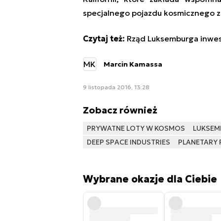
specjalnego pojazdu kosmicznego z
C
zytaj też:
Rząd Luksemburga inwes
MK
Marcin Kamassa
9 listopada 2016, 13:28
Zobacz również
PRYWATNE LOTY W KOSMOS
LUKSEM
DEEP SPACE INDUSTRIES
PLANETARY
Wybrane okazje dla Ciebie