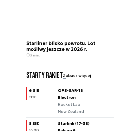
Starliner blisko powrotu. Lot
możliwy jeszcze w 2026 r.
3 min.
Starty rakiet
Zobacz więcej
6 SIE
QPS-SAR-13
11:18
Electron
Rocket Lab
New Zealand
8 SIE
Starlink (17-38)
16:00
Falcon 9