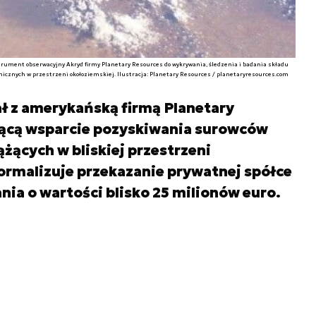
rument obserwacyjny Akryd firmy Planetary Resources do wykrywania, śledzenia i badania składu
cznych w przestrzeni okołoziemskiej. Ilustracja: Planetary Resources / planetaryresources.com
 z amerykańską firmą Planetary
ącą wsparcie pozyskiwania surowców
żących w bliskiej przestrzeni
ormalizuje przekazanie prywatnej spółce
a o wartości blisko 25 milionów euro.