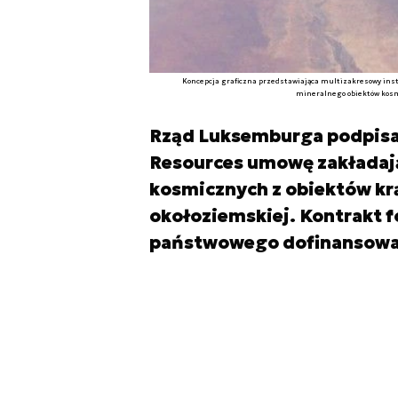
Koncepcja graficzna przedstawiająca multizakresowy inst
mineralnego obiektów kosmi
Rząd Luksemburga podpisał
Resources umowę zakładaj
kosmicznych z obiektów krą
okołoziemskiej. Kontrakt f
państwowego dofinansowani