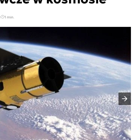
8
1 min.
Następny slajd