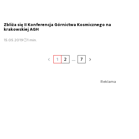
Zbliża się II Konferencja Górnictwa Kosmicznego na
krakowskiej AGH
15.05.2019
1 min.
1
2
...
7
Reklama