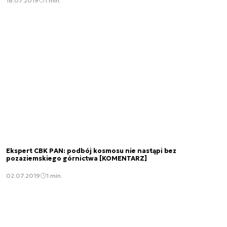
18.07.2019
1 min.
Ekspert CBK PAN: podbój kosmosu nie nastąpi bez
pozaziemskiego górnictwa [KOMENTARZ]
02.07.2019
1 min.