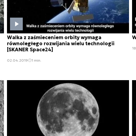
Walka z zaśmieceniem orbity wymaga
W
równoległego rozwijania wielu technologii
18
[SKANER Space24]
02.04.2019
1 min.