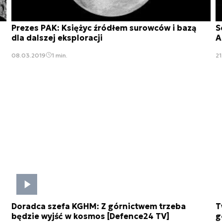
Prezes PAK: Księżyc źródłem surowców i bazą
S
dla dalszej eksploracji
A
08.03.2019
1 min.
21
Doradca szefa KGHM: Z górnictwem trzeba
T
będzie wyjść w kosmos [Defence24 TV]
g