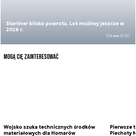
Starliner blisko powrotu. Lot możliwy jeszcze w
2026 r.
3 min.
1
Mogą Cię zainteresować
Wojsko szuka technicznych środków
Pierwsze t
materiałowych dla Homarów
Piechoty M