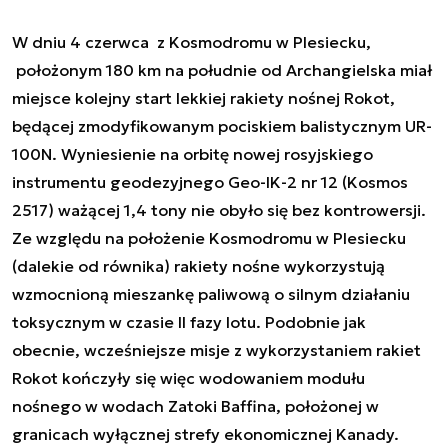
W dniu 4 czerwca z Kosmodromu w Plesiecku,
położonym 180 km na południe od Archangielska miał
miejsce kolejny start lekkiej rakiety nośnej Rokot,
będącej zmodyfikowanym pociskiem balistycznym UR-
100N. Wyniesienie na orbitę nowej rosyjskiego
instrumentu geodezyjnego Geo-IK-2 nr 12 (Kosmos
2517) ważącej 1,4 tony nie obyło się bez kontrowersji.
Ze względu na położenie Kosmodromu w Plesiecku
(dalekie od równika) rakiety nośne wykorzystują
wzmocnioną mieszankę paliwową o silnym działaniu
toksycznym w czasie II fazy lotu. Podobnie jak
obecnie, wcześniejsze misje z wykorzystaniem rakiet
Rokot kończyły się więc wodowaniem modułu
nośnego w wodach Zatoki Baffina, położonej w
granicach wyłącznej strefy ekonomicznej Kanady.