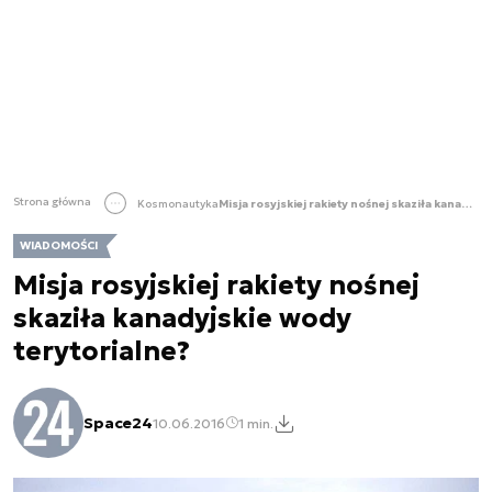
Strona główna
Kosmonautyka
Misja rosyjskiej rakiety nośnej skaziła kanadyjskie wody terytorialne?
WIADOMOŚCI
Misja rosyjskiej rakiety nośnej
skaziła kanadyjskie wody
terytorialne?
Space24
10.06.2016
1 min.