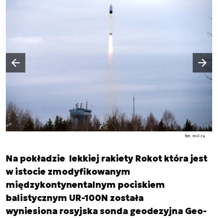
Następny slajd
Poprzedni slajd
fot. mil.ru
Na pokładzie lekkiej rakiety Rokot która jest
w istocie zmodyfikowanym
międzykontynentalnym pociskiem
balistycznym UR-100N została
wyniesiona rosyjska sonda geodezyjna Geo-