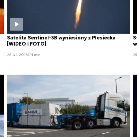
Satelita Sentinel-3B wyniesiony z Plesiecka
S
[WIDEO i FOTO]
w
26.04.2018
1 min.
2