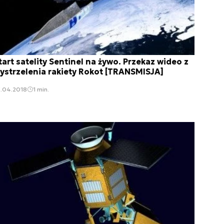
tart satelity Sentinel na żywo. Przekaz wideo z
ystrzelenia rakiety Rokot [TRANSMISJA]
5.04.2018
1 min.