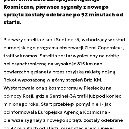
Kosmiczna, pierwsze sygnały z nowego
sprzętu zostały odebrane po 92 minutach od
startu.
Pierwszy satelita z serii Sentinel-3, wchodzący w skład
europejskiego programu obserwacji Ziemi Copernicus,
trafił w kosmos. Satelita został wyniesiony na orbitę
heliosynchroniczną na wysokość 815 km nad
powierzchnię planety przez rosyjską rakietę nośną
Rokot wyposażoną w górny stopień Briz-KM.
Wystartowała ona z kosmodromu w Plesiecku na
północy Rosji, gdzie Sentinel-3A trafił już pod koniec
minionego roku. Start przebiegł pomyślnie i - jak
poinformowała Europejska Agencja Kosmiczna -
pierwsze sygnały z nowego sprzętu zostały odebrane
po 92 minutach od startu przez stację w Kirunie w