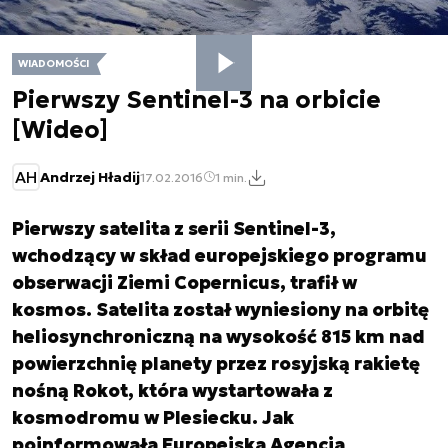
WIADOMOŚCI
Pierwszy Sentinel-3 na orbicie
[Wideo]
AH
Andrzej Hładij
17.02.2016
1 min.
Pierwszy satelita z serii Sentinel-3,
wchodzący w skład europejskiego programu
obserwacji Ziemi Copernicus, trafił w
kosmos. Satelita został wyniesiony na orbitę
heliosynchroniczną na wysokość 815 km nad
powierzchnię planety przez rosyjską rakietę
nośną Rokot, która wystartowała z
kosmodromu w Plesiecku. Jak
poinformowała Europejska Agencja