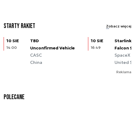
Starty rakiet
Zobacz więcej
10 SIE
TBD
10 SIE
Starlink (
14:00
Unconfirmed Vehicle
16:49
Falcon 9
CASC
SpaceX
China
United St
Reklama
Polecane