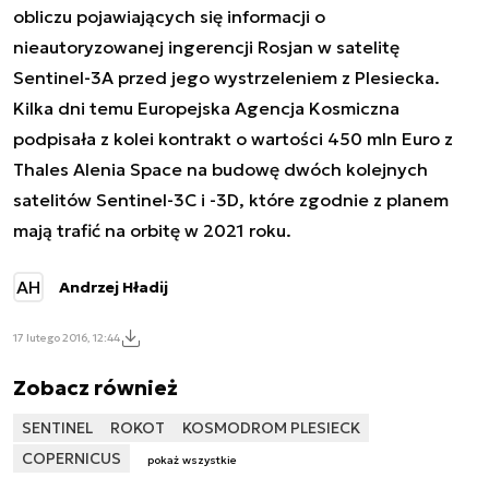
obliczu pojawiających się informacji o
nieautoryzowanej ingerencji Rosjan w satelitę
Sentinel-3A przed jego wystrzeleniem z Plesiecka.
Kilka dni temu Europejska Agencja Kosmiczna
podpisała z kolei kontrakt o wartości
450 mln Euro z
Thales Alenia Space na budowę dwóch kolejnych
satelitów Sentinel-3C i -3D
, które zgodnie z planem
mają trafić na orbitę w 2021 roku.
AH
Andrzej Hładij
17 lutego 2016, 12:44
Zobacz również
SENTINEL
ROKOT
KOSMODROM PLESIECK
COPERNICUS
pokaż wszystkie