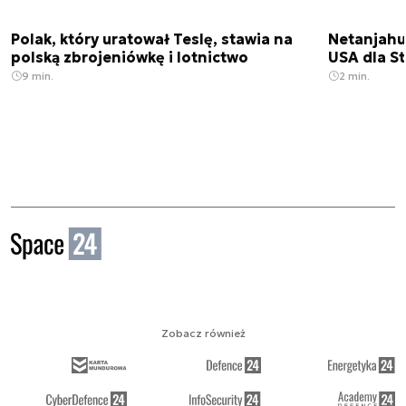
Polak, który uratował Teslę, stawia na
Netanjahu
polską zbrojeniówkę i lotnictwo
USA dla St
9 min.
2 min.
Zobacz również