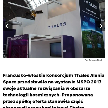
Następny slajd
Poprzedni slajd
Fot. Defence24.pl
Francusko-włoskie konsorcjum Thales Alenia
Space przedstawiło na wystawie MSPO 2017
swoje aktualne rozwiązania w obszarze
technologii kosmicznych. Proponowana
przez spółkę oferta stanowiła część
ekspozycji grupy kapitałowej Thales,