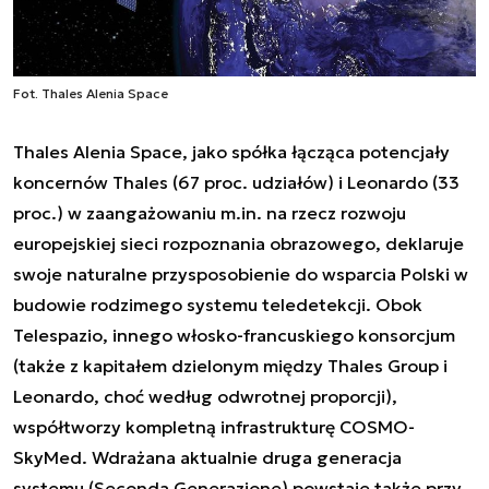
Fot. Thales Alenia Space
Thales Alenia Space, jako spółka łącząca potencjały
koncernów Thales (67 proc. udziałów) i Leonardo (33
proc.) w zaangażowaniu m.in. na rzecz rozwoju
europejskiej sieci rozpoznania obrazowego, deklaruje
swoje naturalne przysposobienie do wsparcia Polski w
budowie rodzimego systemu teledetekcji. Obok
Telespazio, innego włosko-francuskiego konsorcjum
(także z kapitałem dzielonym między Thales Group i
Leonardo, choć według odwrotnej proporcji),
współtworzy kompletną infrastrukturę COSMO-
SkyMed. Wdrażana aktualnie druga generacja
systemu (Seconda Generazione) powstaje także przy