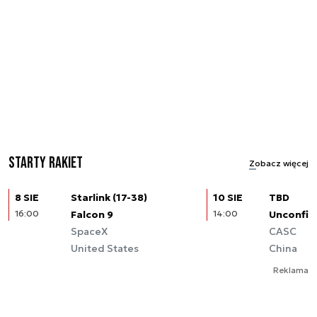
Starty rakiet
Zobacz więcej
8 SIE
Starlink (17-38)
10 SIE
TBD
16:00
Falcon 9
14:00
Unconfir
SpaceX
CASC
United States
China
Reklama