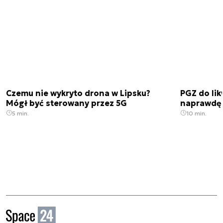
Czemu nie wykryto drona w Lipsku?
PGZ do lik
Mógł być sterowany przez 5G
naprawdę 
5 min.
10 min.