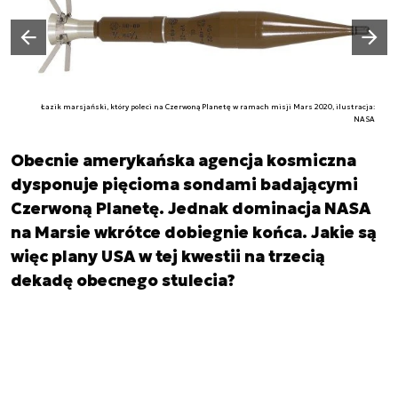
Następny slajd
Poprzedni slajd
Łazik marsjański, który poleci na Czerwoną Planetę w ramach misji Mars 2020, ilustracja:
NASA
Obecnie amerykańska agencja kosmiczna
dysponuje pięcioma sondami badającymi
Czerwoną Planetę. Jednak dominacja NASA
na Marsie wkrótce dobiegnie końca. Jakie są
więc plany USA w tej kwestii na trzecią
dekadę obecnego stulecia?