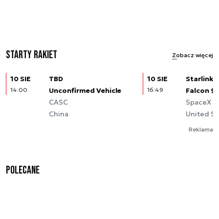
Starty rakiet
Zobacz więcej
10 SIE
TBD
10 SIE
Starlink (
14:00
Unconfirmed Vehicle
16:49
Falcon 9
CASC
SpaceX
China
United St
Reklama
Polecane