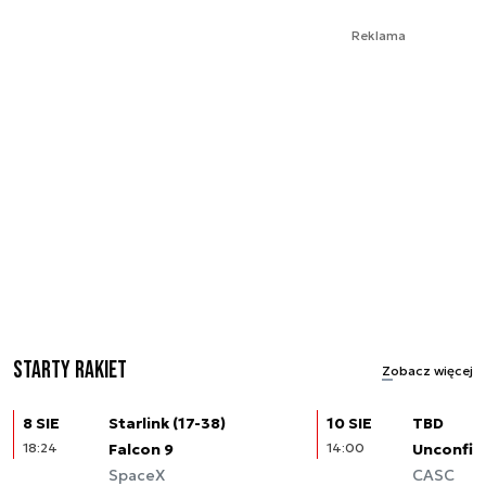
Reklama
Starty rakiet
Zobacz więcej
8 SIE
Starlink (17-38)
10 SIE
TBD
18:24
Falcon 9
14:00
Unconfir
SpaceX
CASC