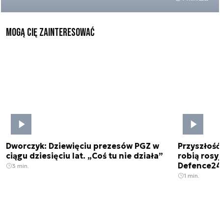
Mogą Cię zainteresować
Dworczyk: Dziewięciu prezesów PGZ w
Przyszłoś
ciągu dziesięciu lat. „Coś tu nie działa”
robią rosyj
Defence2
3 min.
1 min.