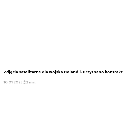
Zdjęcia satelitarne dla wojska Holandii. Przyznano kontrakt
10.01.2025
2 min.