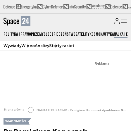
Polityka i prawo
Przemysł
Bezpieczeństwo
Satelity
Kosmonautyka
Nauka i ed
Wywiady
Wideo
Analizy
Starty rakiet
Reklama
Strona główna
NAUKA I EDUKACJA
Dr Remigiusz Kopoczek dyrektorem NCBR
WIADOMOŚCI