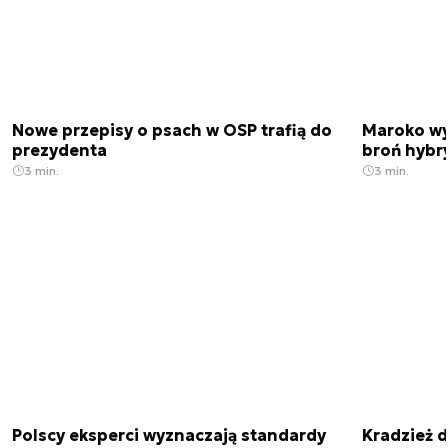
Nowe przepisy o psach w OSP trafią do
Maroko wy
prezydenta
broń hybr
3 min.
3 min.
Polscy eksperci wyznaczają standardy
Kradzież 