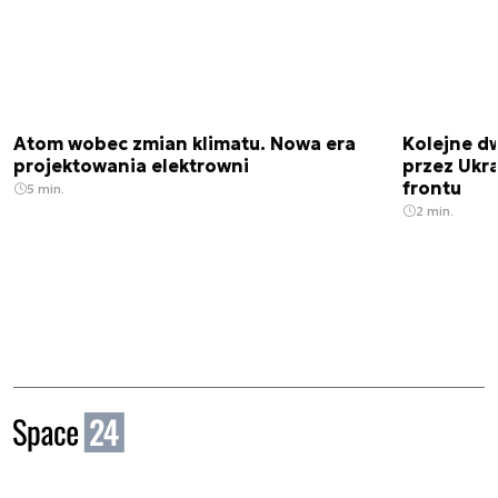
Atom wobec zmian klimatu. Nowa era
Kolejne d
projektowania elektrowni
przez Ukra
frontu
5 min.
2 min.