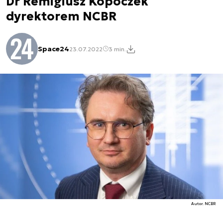
Dr Remigiusz Kopoczek
dyrektorem NCBR
Space24
23.07.2022
3 min.
Autor. NCBR