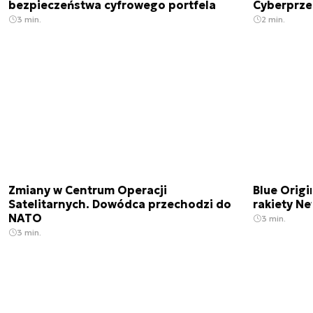
bezpieczeństwa cyfrowego portfela
Cyberprze
3 min.
2 min.
Zmiany w Centrum Operacji
Blue Origi
Satelitarnych. Dowódca przechodzi do
rakiety N
NATO
3 min.
3 min.