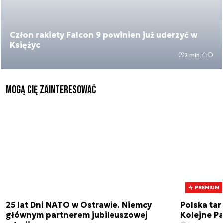
Człon rakiety Falcon 9 powinien już uderzyć w
Księżyc
2 min.
Mogą Cię zainteresować
PREMIUM
25 lat Dni NATO w Ostrawie. Niemcy
Polska tar
głównym partnerem jubileuszowej
Kolejne Pa