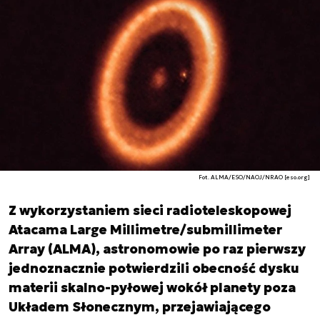
Fot. ALMA/ESO/NAOJ/NRAO [eso.org]
Z wykorzystaniem sieci radioteleskopowej
Atacama Large Millimetre/submillimeter
Array (ALMA), astronomowie po raz pierwszy
jednoznacznie potwierdzili obecność dysku
materii skalno-pyłowej wokół planety poza
Układem Słonecznym, przejawiającego