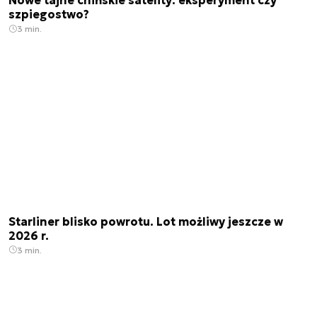
Nowe tajne chińskie satelity: eksperyment czy
szpiegostwo?
3 min.
Starliner blisko powrotu. Lot możliwy jeszcze w
2026 r.
3 min.