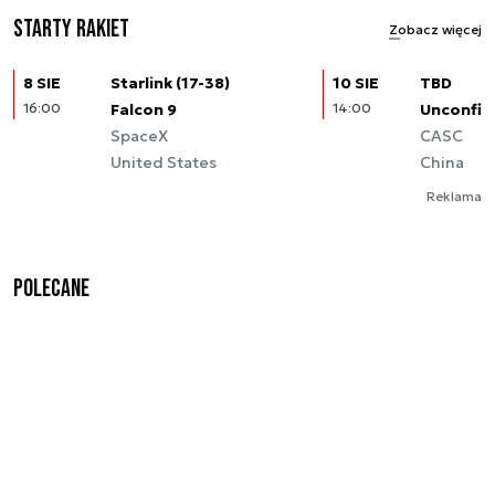
Starty rakiet
Zobacz więcej
8 SIE
Starlink (17-38)
10 SIE
TBD
16:00
Falcon 9
14:00
Unconfir
SpaceX
CASC
United States
China
Reklama
Polecane