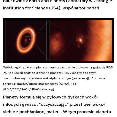
naukowiec z Earth and Planets Laboratory w Carnegie
Institution for Science (USA), współautor badań.
Widok ogólny układu planetarnego z centralnie ulokowaną gwiazdą PDS
70 (po lewej) oraz zbliżenie na planetę PDS 70c z widocznym
zakumulowanym dyskiem wokółplanetarnym (po prawej). Atacama
Large Millimeter/submillimeter Array (ALMA). Fot.
ALMA/ESO/NAOJ/NRAO [eso.org]
Planety formują się w pyłowych dyskach wokół
młodych gwiazd, "oczyszczając" przestrzeń wokół
siebie z pochłanianej materii. W tym procesie planeta