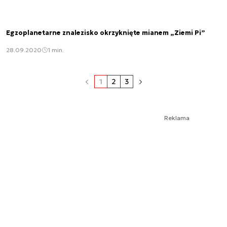
Egzoplanetarne znalezisko okrzyknięte mianem „Ziemi Pi”
28.09.2020
1 min.
1
2
3
Reklama