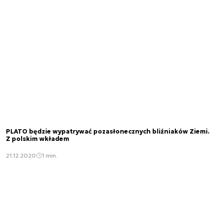
PLATO będzie wypatrywać pozasłonecznych bliźniaków Ziemi.
Z polskim wkładem
21.12.2020
1 min.