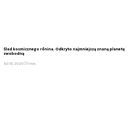
Ślad kosmicznego rōnina. Odkryto najmniejszą znaną planetę
swobodną
30.10.2020
1 min.