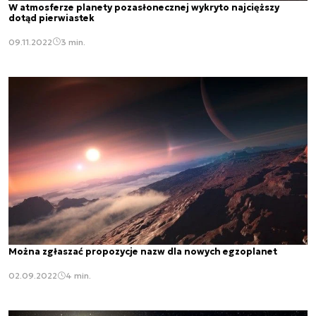
W atmosferze planety pozasłonecznej wykryto najcięższy
dotąd pierwiastek
09.11.2022
3 min.
Można zgłaszać propozycje nazw dla nowych egzoplanet
02.09.2022
4 min.