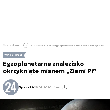
Strona główna
NAUKA I EDUKACJA
Egzoplanetarne znalezisko okrzyknięte mianem „Ziemi Pi”
WIADOMOŚCI
Egzoplanetarne znalezisko
okrzyknięte mianem „Ziemi Pi”
Space24
28.09.2020
1 min.