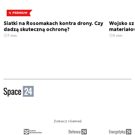
PREMIUM
Siatki na Rosomakach kontra drony. Czy
Wojsko sz
dadzą skuteczną ochronę?
materiało
7 min.
3 min.
Zobacz również