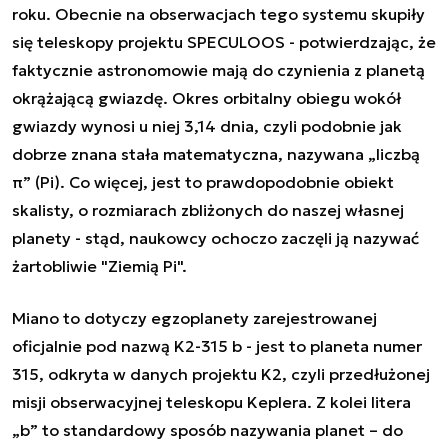
roku. Obecnie na obserwacjach tego systemu skupiły
się teleskopy projektu SPECULOOS - potwierdzając, że
faktycznie astronomowie mają do czynienia z planetą
okrążającą gwiazdę. Okres orbitalny obiegu wokół
gwiazdy wynosi u niej 3,14 dnia, czyli podobnie jak
dobrze znana stała matematyczna, nazywana „liczbą
π” (Pi). Co więcej, jest to prawdopodobnie obiekt
skalisty, o rozmiarach zbliżonych do naszej własnej
planety - stąd, naukowcy ochoczo zaczęli ją nazywać
żartobliwie "Ziemią Pi".
Miano to dotyczy egzoplanety zarejestrowanej
oficjalnie pod nazwą K2-315 b - jest to planeta numer
315, odkryta w danych projektu K2, czyli przedłużonej
misji obserwacyjnej teleskopu Keplera. Z kolei litera
„b” to standardowy sposób nazywania planet – do