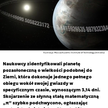
Ilustracja: Massachusetts Institute of Technology [mit.edu]
Naukowcy zidentyfikowali planetę
pozasłoneczną o wielkości podobnej do
Ziemi, która dokonuje jednego pełnego
obiegu wokół swojej gwiazdy w
specyficznym czasie, wynoszącym 3,14 dni.
Skojarzenie ze słynną stałą matematyczną
„π” szybko podchwycono, ogłaszając