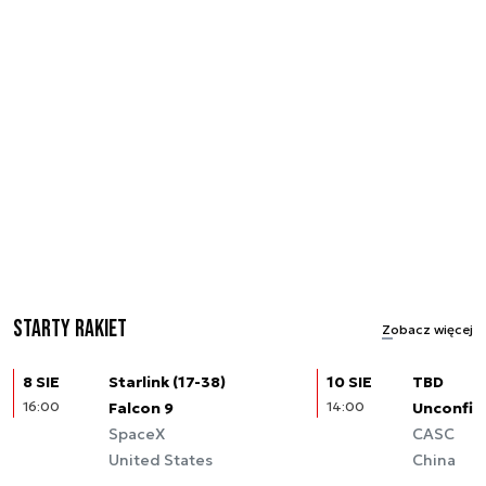
Starty rakiet
Zobacz więcej
8 SIE
Starlink (17-38)
10 SIE
TBD
16:00
Falcon 9
14:00
Unconfir
SpaceX
CASC
United States
China