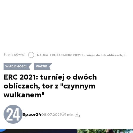
Strona główna
NAUKA I EDUKACJA
ERC 2021: turniej o dwóch obliczach, tor z "czynnym wulkanem"
WIADOMOŚCI
WAŻNE
ERC 2021: turniej o dwóch
obliczach, tor z "czynnym
wulkanem"
Space24
08.07.2021
1 min.