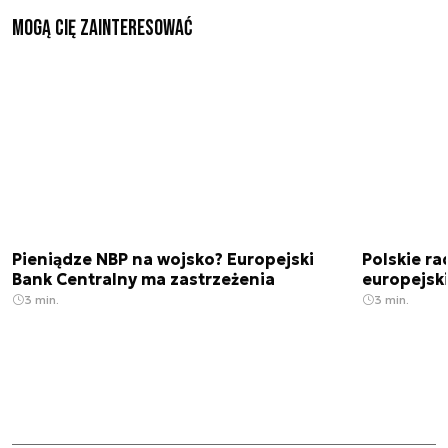
Mogą Cię zainteresować
Pieniądze NBP na wojsko? Europejski
Polskie ra
Bank Centralny ma zastrzeżenia
europejski
3 min.
3 min.