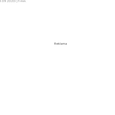
8.09.2020
1 min.
Reklama