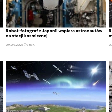
Robot-fotograf z Japonii wspiera astronautów
R
na stacji kosmicznej
m
09.04.2025
2 min.
0