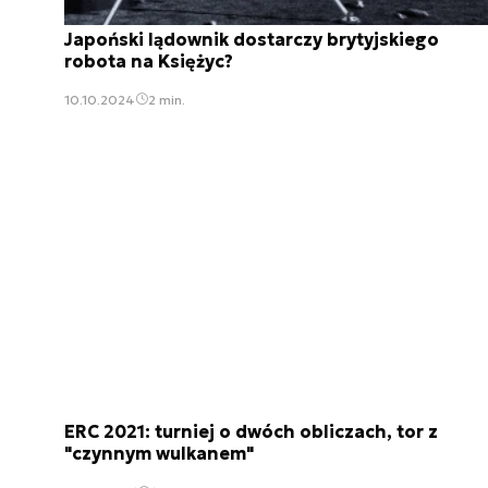
Japoński lądownik dostarczy brytyjskiego
robota na Księżyc?
10.10.2024
2 min.
ERC 2021: turniej o dwóch obliczach, tor z
"czynnym wulkanem"