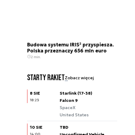
Budowa systemu IRIS² przyspiesza.
Polska przeznaczy 656 mln euro
2 min.
Starty rakiet
Zobacz więcej
8 SIE
Starlink (17-38)
18:23
Falcon 9
SpaceX
United States
10 SIE
TBD
14:00
Unconfirmed Vehicle