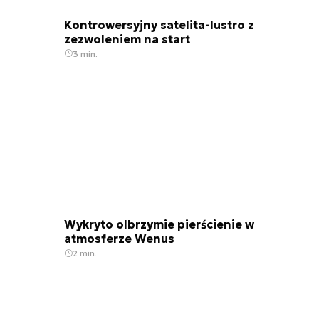
Kontrowersyjny satelita-lustro z
zezwoleniem na start
3 min.
Wykryto olbrzymie pierścienie w
atmosferze Wenus
2 min.