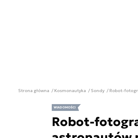
Strona główna
Kosmonautyka
Sondy
Robot-fotogra
WIADOMOŚCI
Robot-fotogra
astronautów n