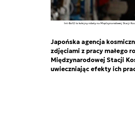
Int-Ball2 to kolejny roboty na Międzynarodowej Stacji 
Japońska agencja kosmiczn
zdjęciami z pracy małego r
Międzynarodowej Stacji Ko
uwieczniając efekty ich pra