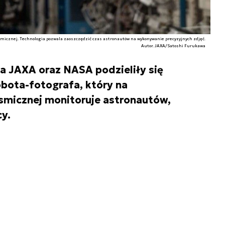
Kosmicznej. Technologia pozwala zaoszczędzić czas astronautów na wykonywanie precyzyjnych zdjęć.
Autor. JAXA/Satoshi Furukawa
a JAXA oraz NASA podzieliły się
obota-fotografa, który na
smicznej monitoruje astronautów,
cy.