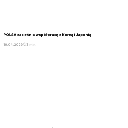
POLSA zacieśnia współpracę z Koreą i Japonią
16.04.2026
3 min.