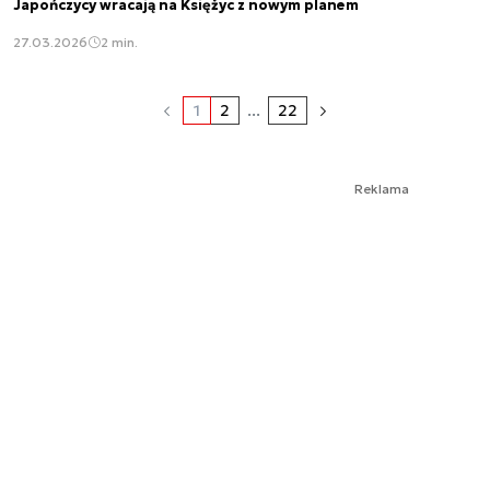
Japończycy wracają na Księżyc z nowym planem
27.03.2026
2 min.
1
2
...
22
Reklama