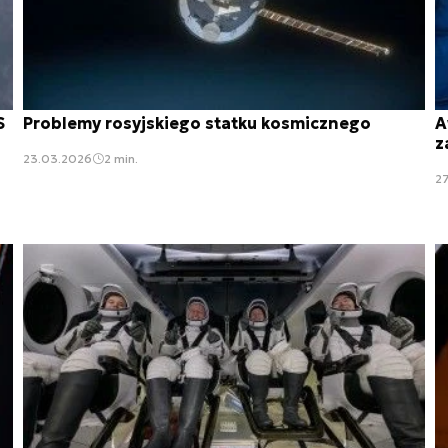
S
Problemy rosyjskiego statku kosmicznego
A
z
23.03.2026
2 min.
2