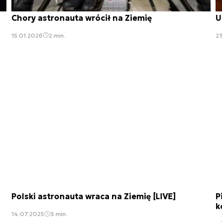
Chory astronauta wrócił na Ziemię
U
15.01.2026
2 min.
2
4
Polski astronauta wraca na Ziemię [LIVE]
P
k
14.07.2025
3 min.