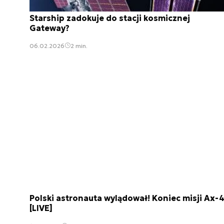
Starship zadokuje do stacji kosmicznej
Gateway?
06.02.2026
2 min.
Polski astronauta wylądował! Koniec misji Ax-
[LIVE]