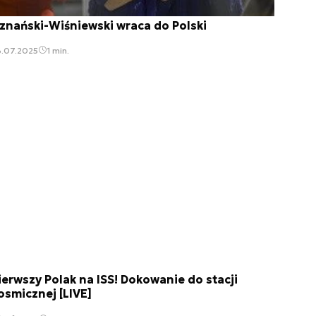
znański-Wiśniewski wraca do Polski
3.07.2025
1 min.
ierwszy Polak na ISS! Dokowanie do stacji
osmicznej [LIVE]