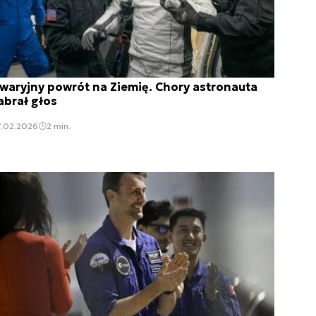
waryjny powrót na Ziemię. Chory astronauta
abrał głos
7.02.2026
2 min.