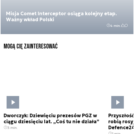
Misja Comet Interceptor osiąga kolejny etap.
Ważny wkład Polski
4 min.
Mogą Cię zainteresować
Dworczyk: Dziewięciu prezesów PGZ w
Przyszłoś
ciągu dziesięciu lat. „Coś tu nie działa”
robią rosyj
Defence2
3 min.
1 min.