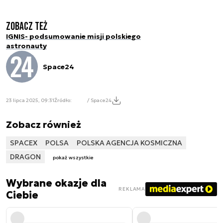
Zobacz też
IGNIS- podsumowanie misji polskiego
astronauty
Space24
23 lipca 2025, 09:31
Źródło:
/ Space24
Zobacz również
SPACEX
POLSA
POLSKA AGENCJA KOSMICZNA
DRAGON
pokaż wszystkie
Wybrane okazje dla
REKLAMA
Ciebie