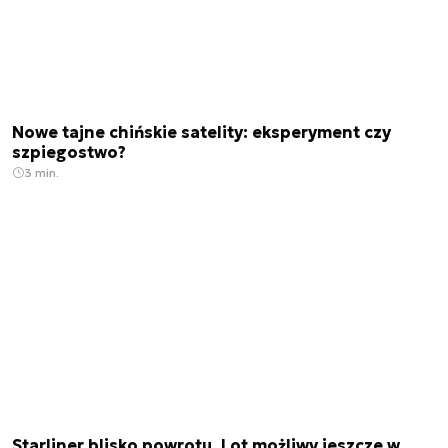
Nowe tajne chińskie satelity: eksperyment czy
szpiegostwo?
3 min.
Starliner blisko powrotu. Lot możliwy jeszcze w