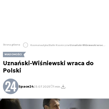
Strona główna
Kosmonautyka
Statki Kosmiczne
Uznański-Wiśniewski wraca do Polski
WIADOMOŚCI
Uznański-Wiśniewski wraca do
Polski
Space24
23.07.2025
1 min.