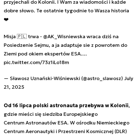
przyjechali do Kolonii. I Wam za wiadomości i każde
dobre słowo. Te ostatnie tygodnie to Wasza historia
❤️
Misja 🇵🇱 trwa -
@AK_Wisniewska
wraca dziś na
Posiedzenie Sejmu, a ja adaptuje sie z powrotem do
Ziemi pod okiem ekspertów ESA.…
pic.twitter.com/73z1iLo18m
— Sławosz Uznański-Wiśniewski (@astro_slawosz)
July
21, 2025
Od 16 lipca polski astronauta przebywa w Kolonii
,
gdzie mieści się siedziba Europejskiego
Centrum Astronautów ESA. W ośrodku Niemieckiego
Centrum Aeronautyki i Przestrzeni Kosmicznej (DLR)