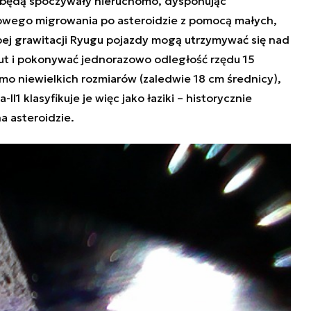
ie będą spoczywały nieruchomo, dysponując
wego migrowania po asteroidzie z pomocą małych,
łabej grawitacji Ryugu pojazdy mogą utrzymywać się nad
nut i pokonywać jednorazowo odległość rzędu 15
o niewielkich rozmiarów (zaledwie 18 cm średnicy),
II1 klasyfikuje je więc jako łaziki – historycznie
na asteroidzie.