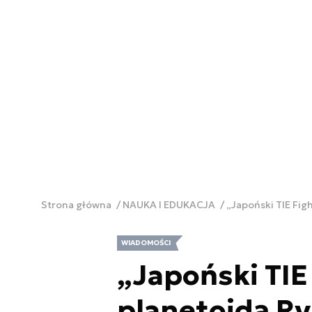
Strona główna
NAUKA I EDUKACJA
„Japoński TIE Fi
WIADOMOŚCI
„Japoński TIE
planetoidą Ry