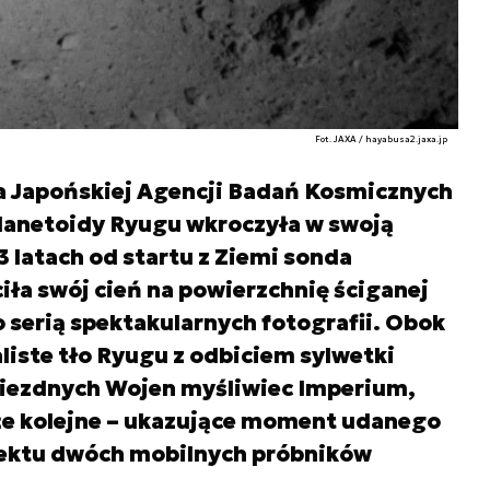
Fot. JAXA / hayabusa2.jaxa.jp
a Japońskiej Agencji Badań Kosmicznych
planetoidy Ryugu wkroczyła w swoją
 latach od startu z Ziemi sonda
ła swój cień na powierzchnię ściganej
o serią spektakularnych fotografii. Obok
liste tło Ryugu z odbiciem sylwetki
iezdnych Wojen myśliwiec Imperium,
że kolejne – ukazujące moment udanego
iektu dwóch mobilnych próbników