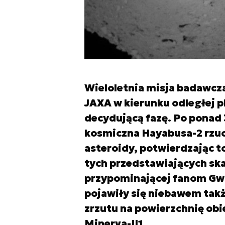
Wieloletnia misja badawcz
JAXA w kierunku odległej 
decydującą fazę. Po ponad 3
kosmiczna Hayabusa-2 rzuci
asteroidy, potwierdzając t
tych przedstawiających ska
przypominającej fanom Gw
pojawiły się niebawem tak
zrzutu na powierzchnię ob
Minerva-II1.