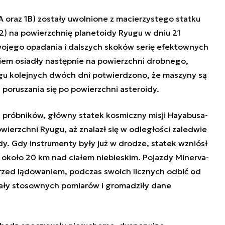
(1A oraz 1B) zostały uwolnione z macierzystego statku
2
) na powierzchnię planetoidy Ryugu w dniu 21
swojego opadania i dalszych skoków serię efektownych
em osiadły następnie na powierzchni drobnego,
iągu kolejnych dwóch dni potwierdzono, że maszyny są
 poruszania się po powierzchni asteroidy.
 próbników, główny statek kosmiczny misji Hayabusa-
owierzchni Ryugu, aż znalazł się w odległości zaledwie
y. Gdy instrumenty były już w drodze, statek wzniósł
około 20 km nad ciałem niebieskim. Pojazdy Minerva-
przed lądowaniem, podczas swoich licznych odbić od
ały stosownych pomiarów i gromadziły dane