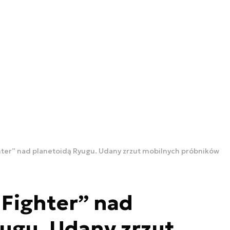
ghter” nad planetoidą Ryugu. Udany zrzut mobilnych próbników
 Fighter” nad
ugu. Udany zrzut