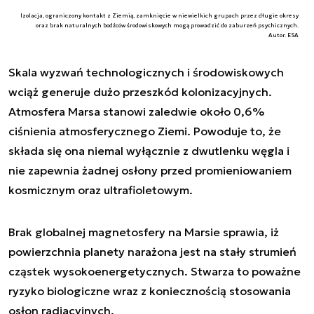
Izolacja, ograniczony kontakt z Ziemią, zamknięcie w niewielkich grupach przez długie okresy
oraz brak naturalnych bodźców środowiskowych mogą prowadzić do zaburzeń psychicznych.
Autor. ESA
Skala wyzwań technologicznych i środowiskowych
wciąż generuje dużo przeszkód kolonizacyjnych.
Atmosfera Marsa stanowi zaledwie około 0,6%
ciśnienia atmosferycznego Ziemi. Powoduje to, że
składa się ona niemal wyłącznie z dwutlenku węgla i
nie zapewnia żadnej osłony przed promieniowaniem
kosmicznym oraz ultrafioletowym.
Brak globalnej magnetosfery na Marsie sprawia, iż
powierzchnia planety narażona jest na stały strumień
cząstek wysokoenergetycznych. Stwarza to poważne
ryzyko biologiczne wraz z koniecznością stosowania
osłon radiacyjnych.