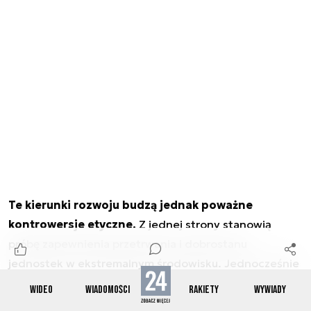
Te kierunki rozwoju budzą jednak poważne
kontrowersje etyczne.
Z jednej strony stanowią
próbę zapewnienia przetrwania i dobrostanu
jednostek w ekstremalnym środowisku. Jednocześnie
mogą prowadzić do tworzenia nowych podziałów
WIDEO
WIADOMOŚCI
RAKIETY
WYWIADY
biologicznych i społecznych. W skrajnych