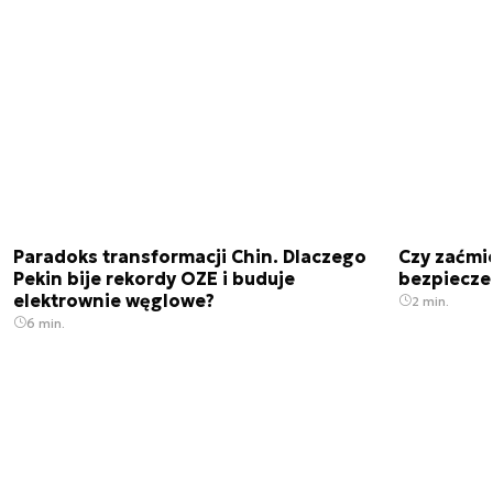
Paradoks transformacji Chin. Dlaczego
Czy zaćmi
Pekin bije rekordy OZE i buduje
bezpiecze
elektrownie węglowe?
2 min.
6 min.