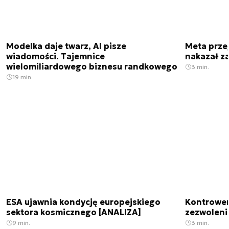
Modelka daje twarz, AI pisze
Meta prze
wiadomości. Tajemnice
nakazał z
wielomiliardowego biznesu randkowego
3 min.
19 min.
ESA ujawnia kondycję europejskiego
Kontrowers
sektora kosmicznego [ANALIZA]
zezwoleni
9 min.
3 min.