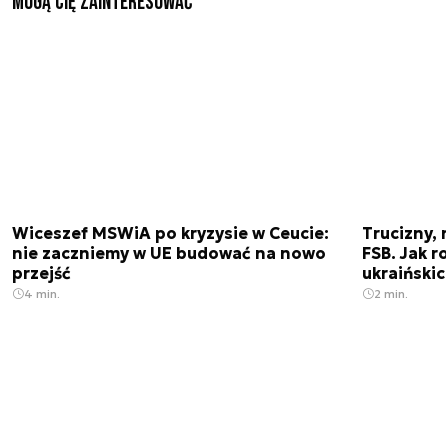
Mogą Cię zainteresować
Wiceszef MSWiA po kryzysie w Ceucie:
Trucizny, 
nie zaczniemy w UE budować na nowo
FSB. Jak r
przejść
ukraiński
4 min.
2 min.