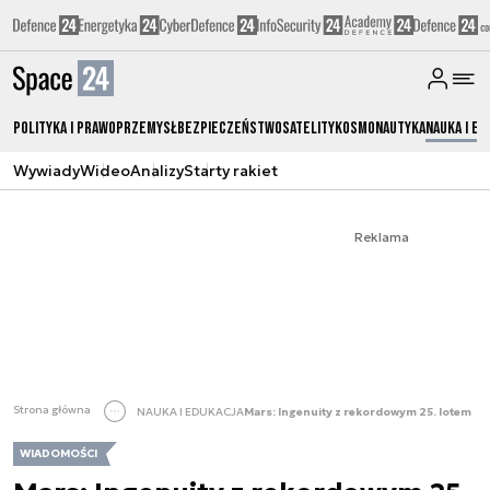
Polityka i prawo
Przemysł
Bezpieczeństwo
Satelity
Kosmonautyka
Nauka i ed
Wywiady
Wideo
Analizy
Starty rakiet
Reklama
Strona główna
NAUKA I EDUKACJA
Mars: Ingenuity z rekordowym 25. lotem
WIADOMOŚCI