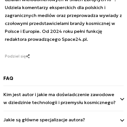
Udziela komentarzy eksperckich dla polskich i
zagranicznych mediów oraz przeprowadza wywiady z
czołowymi przedstawicielami branży kosmicznej w
Polsce i Europie. Od 2024 roku pełni funkcję
redaktora prowadzącego Space24.pl.
Podziel się
FAQ
Kim jest autor i jakie ma doświadczenie zawodowe
w dziedzinie technologii i przemysłu kosmicznego?
Mateusz Mitkow jest ekspertem ds. tematyki
Jakie są główne specjalizacje autora?
kosmicznej, rozwoju polskiego sektora