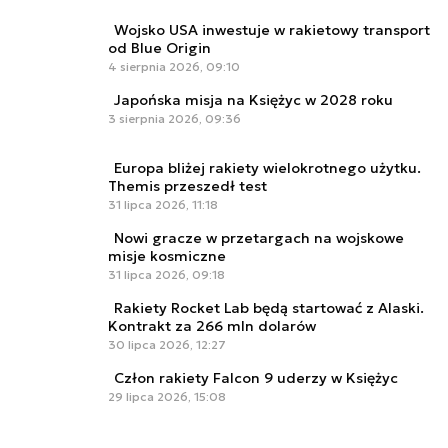
Wojsko USA inwestuje w rakietowy transport
od Blue Origin
4 sierpnia 2026, 09:10
Japońska misja na Księżyc w 2028 roku
3 sierpnia 2026, 09:36
Europa bliżej rakiety wielokrotnego użytku.
Themis przeszedł test
31 lipca 2026, 11:18
Nowi gracze w przetargach na wojskowe
misje kosmiczne
31 lipca 2026, 09:18
Rakiety Rocket Lab będą startować z Alaski.
Kontrakt za 266 mln dolarów
30 lipca 2026, 12:27
Człon rakiety Falcon 9 uderzy w Księżyc
29 lipca 2026, 15:08