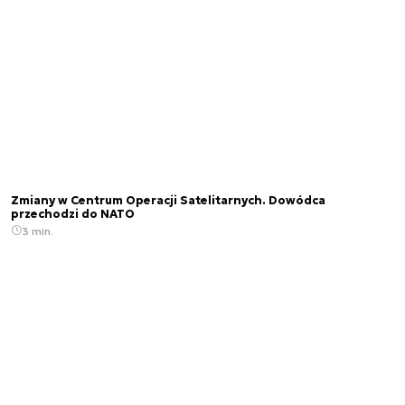
konferencjach i seminariach branżowych, gdzie
dzieli się swoją wiedzą ekspercką i komentuje
zagadnienia związane z sektorem kosmicznym i
nowymi technologiami.
Zmiany w Centrum Operacji Satelitarnych. Dowódca
przechodzi do NATO
3 min.