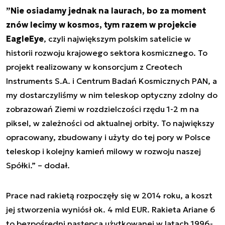
”
Nie osiadamy jednak na laurach, bo za moment
znów lecimy w kosmos, tym razem w projekcie
EagleEye
, czyli największym polskim satelicie w
historii rozwoju krajowego sektora kosmicznego. To
projekt realizowany w konsorcjum z Creotech
Instruments S.A. i Centrum Badań Kosmicznych PAN, a
my dostarczyliśmy w nim teleskop optyczny zdolny do
zobrazowań Ziemi w rozdzielczości rzędu 1-2 m na
piksel, w zależności od aktualnej orbity. To największy
opracowany, zbudowany i użyty do tej pory w Polsce
teleskop i kolejny kamień milowy w rozwoju naszej
Spółki.” – dodał.
Prace nad rakietą rozpoczęły się w 2014 roku, a koszt
jej stworzenia wyniósł ok. 4 mld EUR. Rakieta Ariane 6
to bezpośredni następca użytkowanej w latach 1996-