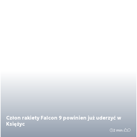
Człon rakiety Falcon 9 powinien już uderzyć w
Księżyc
2 min.