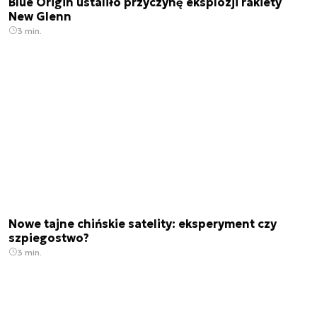
Blue Origin ustaliło przyczynę eksplozji rakiety
New Glenn
3 min.
Nowe tajne chińskie satelity: eksperyment czy
szpiegostwo?
3 min.