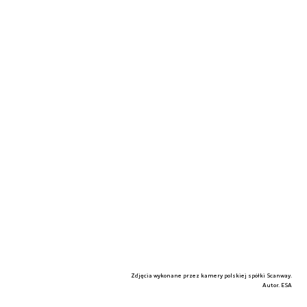
Zdjęcia wykonane przez kamery polskiej spółki Scanway.
Autor. ESA