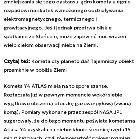
zmniejszania się tego dystansu jądro komety ulegnie
rozpadowi na skutek wzmożonego oddziaływania
elektromagnetycznego, termicznego i
grawitacyjnego. Jeśli jednak przetrwa bliskie
spotkanie ze Słońcem, może zapewnić moc wrażeń
wielbicielom obserwacji nieba na Ziemi.
Czytaj też:
Kometa czy planetoida? Tajemniczy obiekt
przemknie w pobliżu Ziemi
Kometa Y4 ATLAS miała na to spore szanse.
Roztaczała już w pewnym momencie wokół siebie
wyjątkowo obszerną otoczkę gazowo-pyłową (zwaną
komą). Pomiary wykonane przez zespół NASA JPL
sugerowały, że do tego momentu poświata kometarna
Atlasa Y4 uzyskała na nieboskłonie średnicę rzędu 15
minut kątowych, czyli równowartość połowy rozmiaru