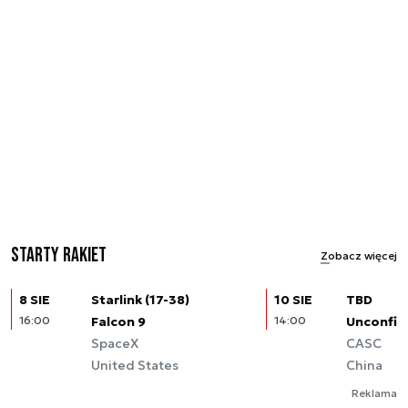
Starty rakiet
Zobacz więcej
8 SIE
Starlink (17-38)
10 SIE
TBD
16:00
Falcon 9
14:00
Unconfir
SpaceX
CASC
United States
China
Reklama