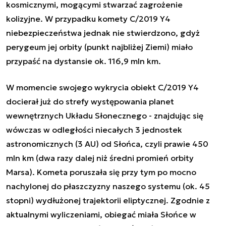
kosmicznymi, mogącymi stwarzać zagrożenie
kolizyjne. W przypadku komety C/2019 Y4
niebezpieczeństwa jednak nie stwierdzono, gdyż
perygeum jej orbity (punkt najbliżej Ziemi) miało
przypaść na dystansie ok. 116,9 mln km.
W momencie swojego wykrycia obiekt C/2019 Y4
docierał już do strefy występowania planet
wewnętrznych Układu Słonecznego - znajdując się
wówczas w odległości niecałych 3 jednostek
astronomicznych (3 AU) od Słońca, czyli prawie 450
mln km (dwa razy dalej niż średni promień orbity
Marsa). Kometa poruszała się przy tym po mocno
nachylonej do płaszczyzny naszego systemu (ok. 45
stopni) wydłużonej trajektorii eliptycznej. Zgodnie z
aktualnymi wyliczeniami, obiegać miała Słońce w