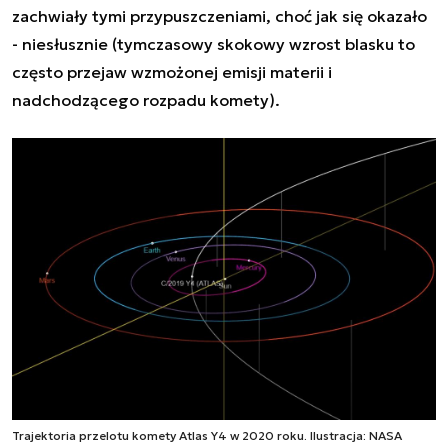
zachwiały tymi przypuszczeniami, choć jak się okazało
- niesłusznie (tymczasowy skokowy wzrost blasku to
często przejaw wzmożonej emisji materii i
nadchodzącego rozpadu komety).
Trajektoria przelotu komety Atlas Y4 w 2020 roku. Ilustracja: NASA