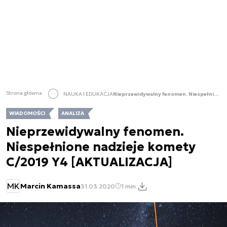
Strona główna
NAUKA I EDUKACJA
Nieprzewidywalny fenomen. Niespełnione nadzieje komety C/2019 Y4 [AKTUALIZACJA]
WIADOMOŚCI
ANALIZA
Nieprzewidywalny fenomen.
Niespełnione nadzieje komety
C/2019 Y4 [AKTUALIZACJA]
MK
Marcin Kamassa
31.03.2020
1 min.