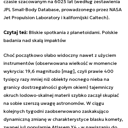
czasie szacowanym na 6025 lat (według zestawienia
JPL Small-Body Database
, prowadzonego przez NASA
Jet Propulsion Laboratory i kalifornijski Caltech).
Czytaj też:
Bliskie spotkania z planetoidami. Polskie
badania nad skalą impaktów
Choć początkowo słabo widoczny nawet z użyciem
instrumentów (obserwowana wielkość w momencie
wykrycia: 19,6 magnitudo [mag], czyli prawie 400
tysięcy razy mniej niż obiekty nocnego nieba na
granicy dostrzegalności gołym okiem) tajemniczy
okruch lodowo-skalnej materii szybko zaczął skupiać
na sobie szerszą uwagę astronomów. W ciągu
kolejnych tygodni zaobserwowano zaskakująco
dynamiczną zmianę w charakterystyce blasku komety,
zwanej już popularnie Atlasem Y4 - w nawiązaniu do