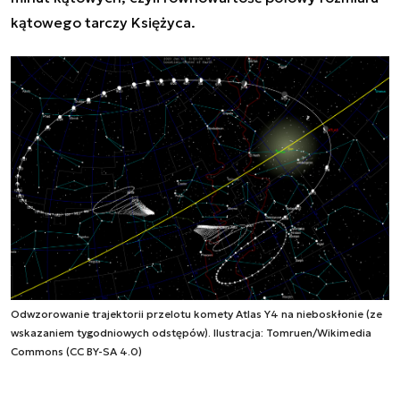
kątowego tarczy Księżyca.
Odwzorowanie trajektorii przelotu komety Atlas Y4 na nieboskłonie (ze
wskazaniem tygodniowych odstępów). Ilustracja: Tomruen/Wikimedia
Commons (CC BY-SA 4.0)