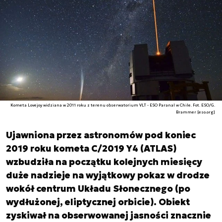
Kometa Lovejoy widziana w 2011 roku z terenu obserwatorium VLT - ESO Paranal w Chile. Fot. ESO/G.
Brammer [eso.org]
Ujawniona przez astronomów pod koniec
2019 roku kometa C/2019 Y4 (ATLAS)
wzbudziła na początku kolejnych miesięcy
duże nadzieje na wyjątkowy pokaz w drodze
wokół centrum Układu Słonecznego (po
wydłużonej, eliptycznej orbicie). Obiekt
zyskiwał na obserwowanej jasności znacznie