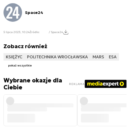
Space24
5 lipca 2023, 10:24
Źródło:
/ Space24
Zobacz również
KSIĘŻYC
POLITECHNIKA WROCŁAWSKA
MARS
ESA
pokaż wszystkie
Wybrane okazje dla
REKLAMA
Ciebie