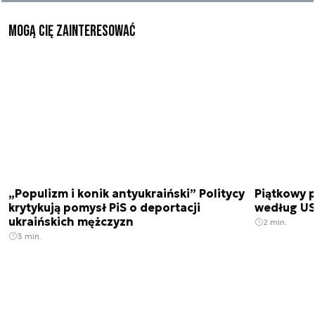
Mogą Cię zainteresować
„Populizm i konik antyukraiński” Politycy
Piątkowy 
krytykują pomysł PiS o deportacji
według USA
ukraińskich mężczyzn
2 min.
3 min.