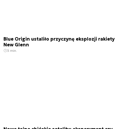
Blue Origin ustaliło przyczynę eksplozji rakiety
New Glenn
3 min.
Nowe tajne chińskie satelity: eksperyment czy