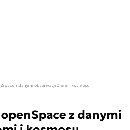
enSpace z danymi obserwacji Ziemi i kosmosu
s openSpace z danymi
emi i kosmosu