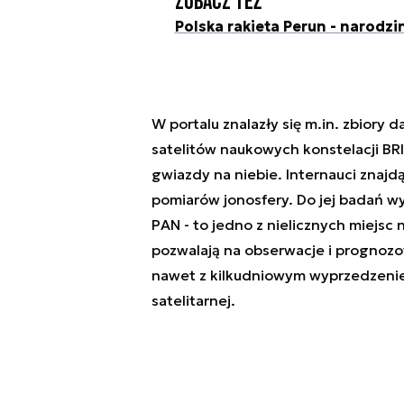
Zobacz też
Polska rakieta Perun - narodz
W portalu znalazły się m.in. zbiory
satelitów naukowych konstelacji BRIT
gwiazdy na niebie. Internauci znajd
pomiarów jonosfery. Do jej badań 
PAN - to jedno z nielicznych miejsc
pozwalają na obserwacje i prognoz
nawet z kilkudniowym wyprzedzenie
satelitarnej.