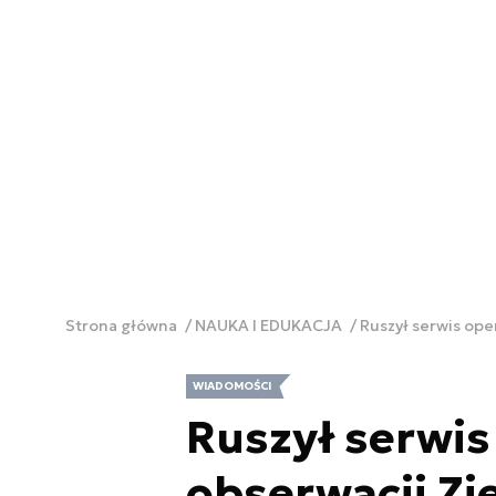
Strona główna
NAUKA I EDUKACJA
Ruszył serwis op
WIADOMOŚCI
Ruszył serwi
obserwacji Zi