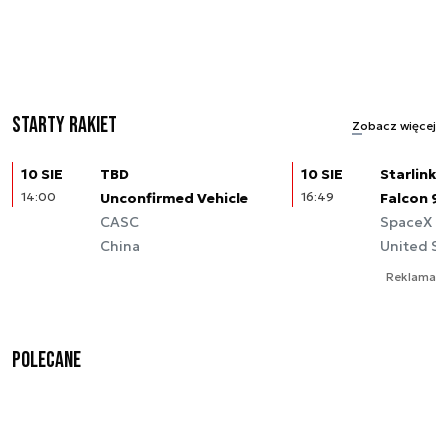
Starty rakiet
Zobacz więcej
10 SIE
TBD
10 SIE
Starlink (
14:00
Unconfirmed Vehicle
16:49
Falcon 9
CASC
SpaceX
China
United St
Reklama
Polecane