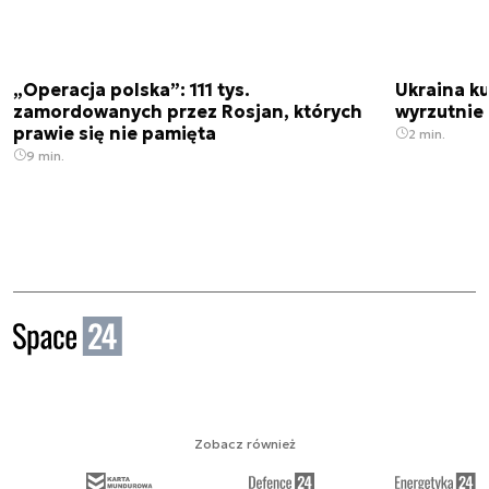
„Operacja polska”: 111 tys.
Ukraina ku
zamordowanych przez Rosjan, których
wyrzutnie
prawie się nie pamięta
2 min.
9 min.
Zobacz również