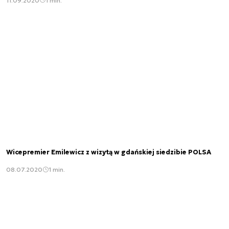
11.09.2020
1 min.
Wicepremier Emilewicz z wizytą w gdańskiej siedzibie POLSA
08.07.2020
1 min.