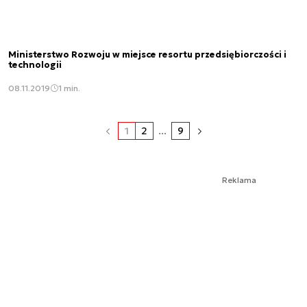
Ministerstwo Rozwoju w miejsce resortu przedsiębiorczości i
technologii
08.11.2019
1 min.
1
2
...
9
Reklama