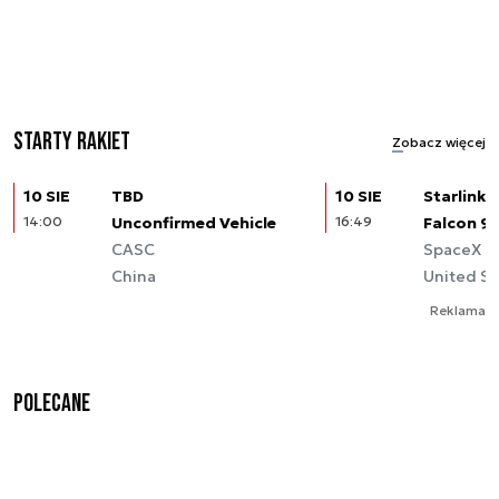
Starty rakiet
Zobacz więcej
10 SIE
TBD
10 SIE
Starlink (
14:00
Unconfirmed Vehicle
16:49
Falcon 9
CASC
SpaceX
China
United St
Reklama
Polecane