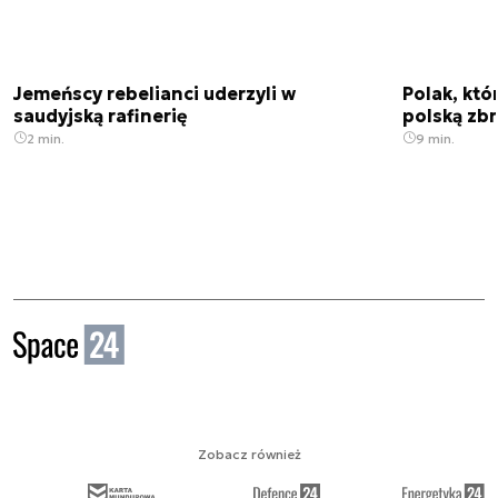
Jemeńscy rebelianci uderzyli w
Polak, któ
saudyjską rafinerię
polską zbr
2 min.
9 min.
Zobacz również