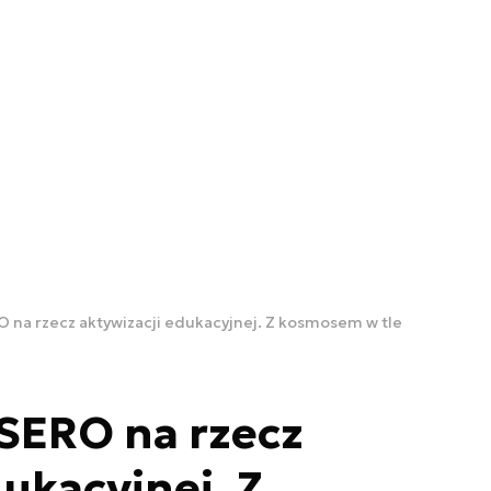
 na rzecz aktywizacji edukacyjnej. Z kosmosem w tle
SERO na rzecz
ukacyjnej. Z