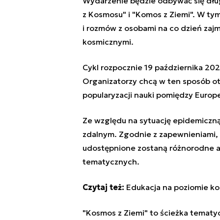
Wydarzenie będzie odbywać się dłu
z Kosmosu" i "Komos z Ziemi". W tym 
i rozmów z osobami na co dzień zajm
kosmicznymi.
Cykl rozpocznie 19 października 202
Organizatorzy chcą w ten sposób o
popularyzacji nauki pomiędzy Europe
Ze względu na sytuację epidemiczną
zdalnym. Zgodnie z zapewnieniami, 
udostępnione zostaną różnorodne a
tematycznych.
Czytaj też:
Edukacja na poziomie k
"Kosmos z Ziemi" to ścieżka tematyc