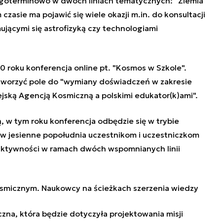
goterminowo w dwóch liniach tematycznych: "Ziemia
czasie ma pojawić się wiele okazji m.in. do konsultacji
ującymi się astrofizyką czy technologiami
0 roku konferencja online pt. "Kosmos w Szkole".
tworzyć pole do "wymiany doświadczeń w zakresie
jską Agencją Kosmiczną a polskimi edukator(k)ami".
, w tym roku konferencja odbędzie się w trybie
w jesienne popołudnia uczestnikom i uczestniczkom
ktywności w ramach dwóch wspomnianych linii
osmicznym. Naukowcy na ścieżkach szerzenia wiedzy
zna, która będzie dotyczyła projektowania misji