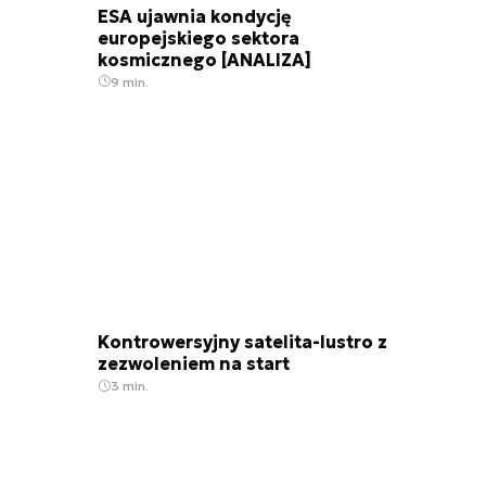
ESA ujawnia kondycję
europejskiego sektora
kosmicznego [ANALIZA]
9 min.
Kontrowersyjny satelita-lustro z
zezwoleniem na start
3 min.