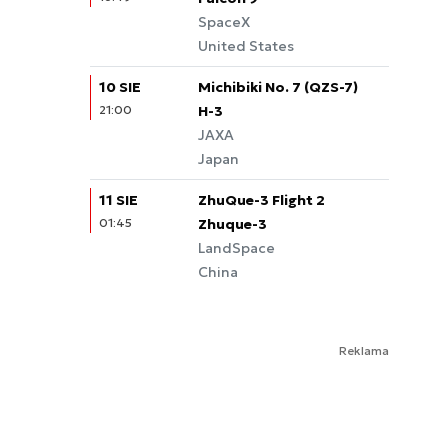
SpaceX
United States
10 SIE
Michibiki No. 7 (QZS-7)
21:00
Quasi-Zenith Satellite
H-3
System
JAXA
Japan
11 SIE
ZhuQue-3 Flight 2
01:45
Zhuque-3
LandSpace
China
Reklama