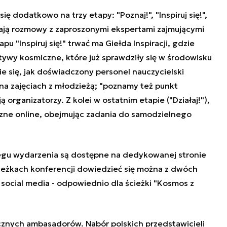
ę dodatkowo na trzy etapy: "Poznaj!", "Inspiruj się!",
 mają rozmowy z zaproszonymi ekspertami zajmującymi
u "Inspiruj się!" trwać ma Giełda Inspiracji, gdzie
tywy kosmiczne, które już sprawdziły się w środowisku
ie się, jak doświadczony personel nauczycielski
a zajęciach z młodzieżą; "poznamy też punkt
 organizatorzy. Z kolei w ostatnim etapie ("Działaj!"),
zne online, obejmując zadania do samodzielnego
iegu wydarzenia są dostępne na
dedykowanej stronie
ieżkach konferencji dowiedzieć się można z dwóch
ocial media - odpowiednio dla ścieżki
"Kosmos z
znych ambasadorów. Nabór polskich przedstawicieli