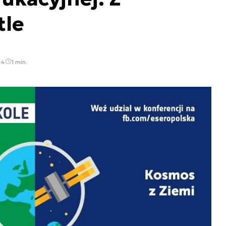
tle
24
1 min.