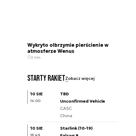
Wykryto olbrzymie pierścienie w
atmosferze Wenus
2 min.
Starty rakiet
Zobacz więcej
10 SIE
TBD
14:00
Unconfirmed Vehicle
CASC
China
10 SIE
Starlink (10-19)
16:49
Falcon 9