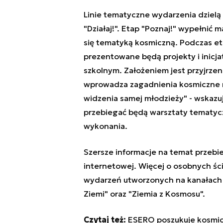
Linie tematyczne wydarzenia dzielą si
"Działaj!". Etap "Poznaj!" wypełnić
się tematyką kosmiczną. Podczas etap
prezentowane będą projekty i inicja
szkolnym. Założeniem jest przyjrzen
wprowadza zagadnienia kosmiczne n
widzenia samej młodzieży" - wskazują
przebiegać będą warsztaty tematyc
wykonania.
Szersze informacje na temat przeb
internetowej
. Więcej o osobnych śc
wydarzeń utworzonych na kanałach s
Ziemi"
oraz
"Ziemia z Kosmosu"
.
Czytaj też:
ESERO poszukuje kosmic