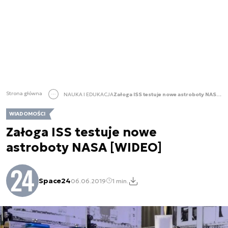
Strona główna
NAUKA I EDUKACJA
Załoga ISS testuje nowe astroboty NASA [WIDEO]
WIADOMOŚCI
Załoga ISS testuje nowe
astroboty NASA [WIDEO]
Space24
06.06.2019
1 min.