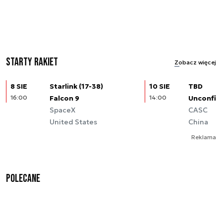
Starty rakiet
Zobacz więcej
8 SIE
Starlink (17-38)
10 SIE
TBD
16:00
Falcon 9
14:00
Unconfir
SpaceX
CASC
United States
China
Reklama
Polecane