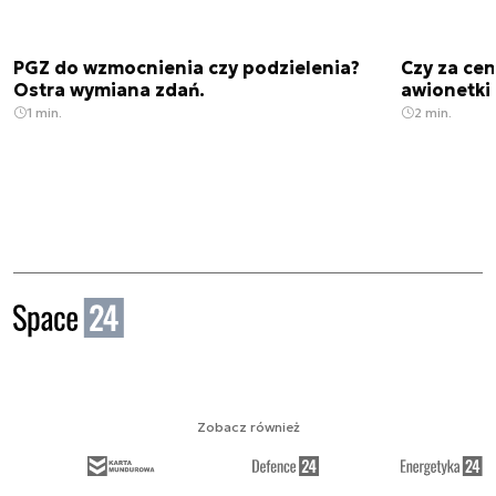
PGZ do wzmocnienia czy podzielenia?
Czy za cen
Ostra wymiana zdań.
awionetki 
1 min.
2 min.
Zobacz również