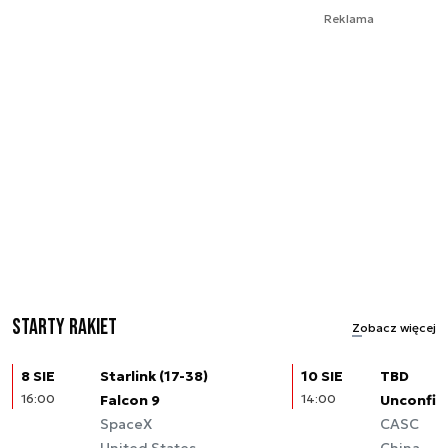
Reklama
Starty rakiet
Zobacz więcej
8 SIE
Starlink (17-38)
10 SIE
TBD
16:00
Falcon 9
14:00
Unconfir
SpaceX
CASC
United States
China