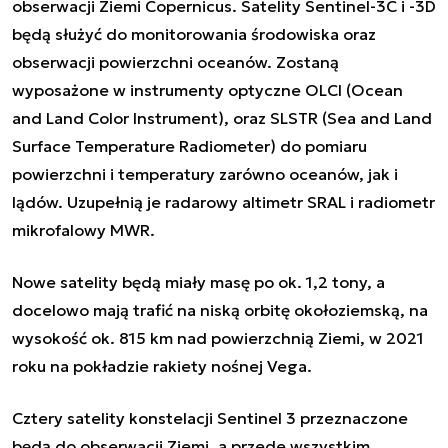
obserwacji Ziemi Copernicus. Satelity Sentinel-3C i -3D
będą służyć do monitorowania środowiska oraz
obserwacji powierzchni oceanów. Zostaną
wyposażone w instrumenty optyczne
OLCI (Ocean
and Land Color Instrument), oraz SLSTR (Sea and Land
Surface Temperature Radiometer) do pomiaru
powierzchni i temperatury zarówno oceanów, jak i
lądów. Uzupełnią je
radarowy altimetr SRAL i radiometr
mikrofalowy MWR.
Nowe satelity będą miały masę po ok. 1,2 tony, a
docelowo mają trafić na niską orbitę okołoziemską, na
wysokość ok. 815 km nad powierzchnią Ziemi, w 2021
roku na pokładzie rakiety nośnej Vega.
Cztery satelity konstelacji Sentinel 3 przeznaczone
będą do obserwacji Ziemi, a przede wszystkim