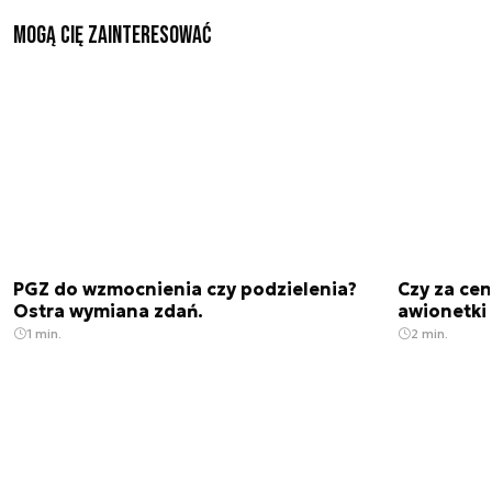
Mogą Cię zainteresować
PGZ do wzmocnienia czy podzielenia?
Czy za cen
Ostra wymiana zdań.
awionetki 
1 min.
2 min.