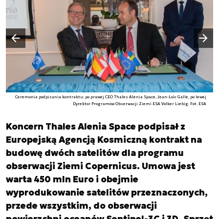
Następny slajd
Poprzedni slajd
Ceremonia podpisania kontraktu: po prawej CEO Thales Alenia Space, Jean-Loïc Galle, po lewej
Dyrektor Programów Obserwacji Ziemi ESA Volker Liebig. Fot. ESA
Koncern Thales Alenia Space podpisał z
Europejską Agencją Kosmiczną kontrakt na
budowę dwóch satelitów dla programu
obserwacji Ziemi Copernicus. Umowa jest
warta 450 mln Euro i obejmie
wyprodukowanie satelitów przeznaczonych,
przede wszystkim, do obserwacji
powierzchni oceanów Sentinel-3C i 3D. Sprzęt