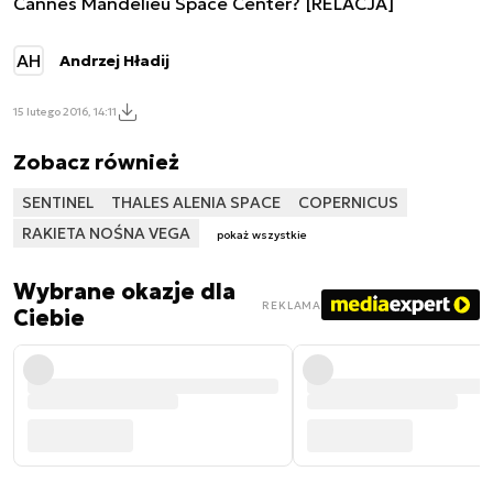
Cannes Mandelieu Space Center? [RELACJA]
AH
Andrzej Hładij
15 lutego 2016, 14:11
Zobacz również
SENTINEL
THALES ALENIA SPACE
COPERNICUS
RAKIETA NOŚNA VEGA
pokaż wszystkie
Wybrane okazje dla
REKLAMA
Ciebie