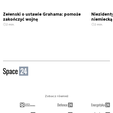
Zełenski o ustawie Grahama: pomoże
Niezident
zakończyć wojnę
niemiecką
2 min.
2 min.
Zobacz również