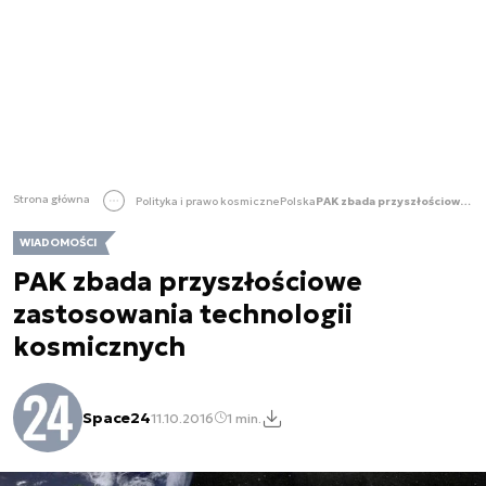
Strona główna
Polityka i prawo kosmiczne
Polska
PAK zbada przyszłościowe zastosowania technologii kosmicznych
WIADOMOŚCI
PAK zbada przyszłościowe
zastosowania technologii
kosmicznych
Space24
11.10.2016
1 min.