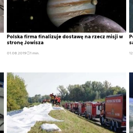
Polska firma finalizuje dostawę na rzecz misji w
P
stronę Jowisza
s
01.08.2019
1 min.
12