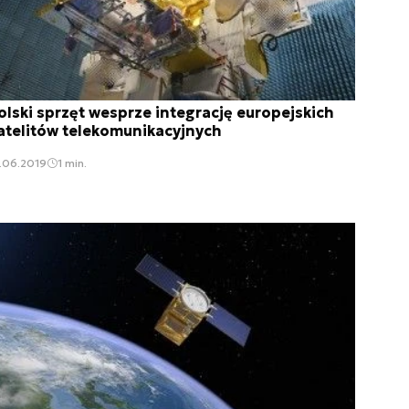
olski sprzęt wesprze integrację europejskich
atelitów telekomunikacyjnych
.06.2019
1 min.