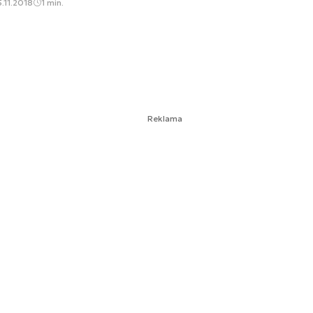
.11.2018
1 min.
Reklama