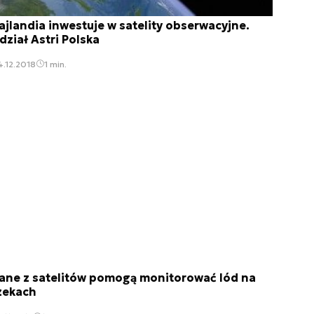
ajlandia inwestuje w satelity obserwacyjne.
dział Astri Polska
.12.2018
1 min.
ane z satelitów pomogą monitorować lód na
zekach