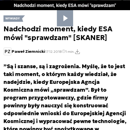
WYWIADY
Nadchodzi moment, kiedy ESA
mówi "sprawdzam" [SKANER]
PZ
Paweł Ziemnicki
17.12.2018
1 min.
”Są i szanse, są i zagrożenia. Myślę, że to jest
taki moment, o którym każdy wiedział, że
nadejdzie, kiedy Europejska Agncja
Kosmiczna mówi „sprawdzam”. Był to
program przygotowawczy, gdzie firmy
powinny były nauczyć się konstruować
odpowiednie wnioski do Europejskiej Agencji
Kosmicznej i wypracować pewne technologie,
które powinny być spożytkowane w