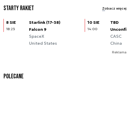
Starty rakiet
Zobacz więcej
8 SIE
Starlink (17-38)
10 SIE
TBD
18:23
Falcon 9
14:00
Unconfir
SpaceX
CASC
United States
China
Reklama
Polecane