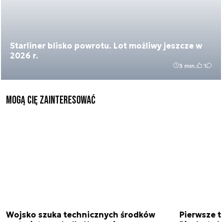
Starliner blisko powrotu. Lot możliwy jeszcze w
2026 r.
3 min.
1
Mogą Cię zainteresować
Wojsko szuka technicznych środków
Pierwsze t