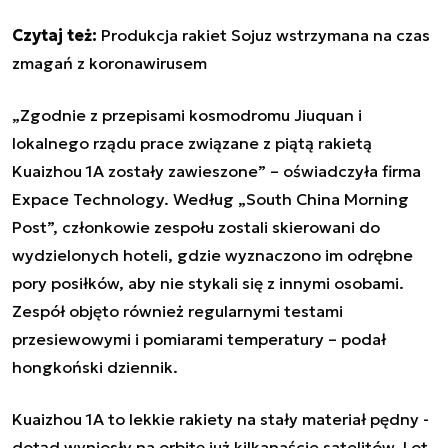
Czytaj też:
Produkcja rakiet Sojuz wstrzymana na czas
zmagań z koronawirusem
„Zgodnie z przepisami kosmodromu Jiuquan i
lokalnego rządu prace związane z piątą rakietą
Kuaizhou 1A zostały zawieszone” – oświadczyła firma
Expace Technology. Według „South China Morning
Post”, członkowie zespołu zostali skierowani do
wydzielonych hoteli, gdzie wyznaczono im odrębne
pory posiłków, aby nie stykali się z innymi osobami.
Zespół objęto również regularnymi testami
przesiewowymi i pomiarami temperatury – podał
hongkoński dziennik.
Kuaizhou 1A to lekkie rakiety na stały materiał pędny -
dotąd wyniosły na orbitę już kilkanaście satelitów. Lot