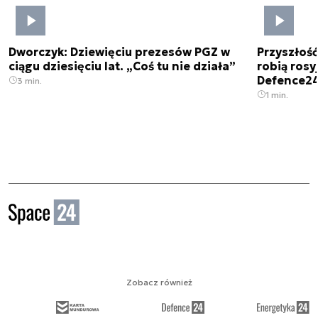
Dworczyk: Dziewięciu prezesów PGZ w
Przyszłoś
ciągu dziesięciu lat. „Coś tu nie działa”
robią rosyj
Defence2
3 min.
1 min.
Zobacz również