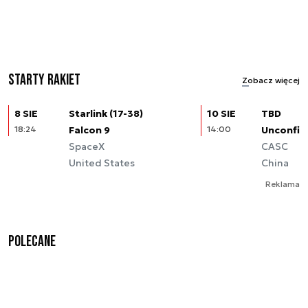
Starty rakiet
Zobacz więcej
8 SIE
Starlink (17-38)
10 SIE
TBD
18:24
Falcon 9
14:00
Unconfir
SpaceX
CASC
United States
China
Reklama
Polecane