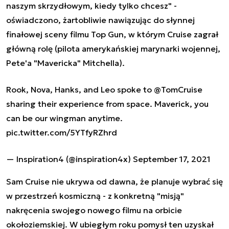
naszym skrzydłowym, kiedy tylko chcesz" -
oświadczono, żartobliwie nawiązując do słynnej
finałowej sceny filmu Top Gun, w którym Cruise zagrał
główną rolę (pilota amerykańskiej marynarki wojennej,
Pete'a "Mavericka" Mitchella).
Rook, Nova, Hanks, and Leo spoke to
@TomCruise
sharing their experience from space. Maverick, you
can be our wingman anytime.
pic.twitter.com/5YTfyRZhrd
— Inspiration4 (@inspiration4x)
September 17, 2021
Sam Cruise nie ukrywa od dawna, że planuje wybrać się
w przestrzeń kosmiczną - z konkretną "misją"
nakręcenia swojego nowego filmu na orbicie
okołoziemskiej. W ubiegłym roku pomysł ten uzyskał