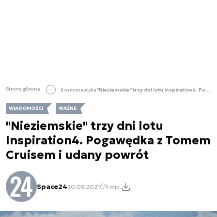
Strona główna
Kosmonautyka
"Nieziemskie" trzy dni lotu Inspiration4. Pogawędka z Tomem Cruisem i udany powrót
WIADOMOŚCI
WAŻNE
"Nieziemskie" trzy dni lotu
Inspiration4. Pogawędka z Tomem
Cruisem i udany powrót
Space24
20.09.2021
1 min.