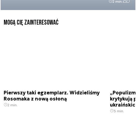
2 min.
Mogą Cię zainteresować
Pierwszy taki egzemplarz. Widzieliśmy
„Populizm 
Rosomaka z nową osłoną
krytykują 
ukraiński
2 min.
3 min.