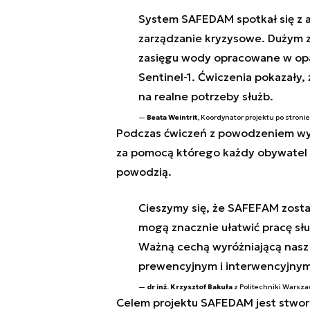
System SAFEDAM spotkał się z a
zarządzanie kryzysowe. Dużym 
zasięgu wody opracowane w opa
Sentinel-1. Ćwiczenia pokazał
na realne potrzeby służb.
Beata Weintrit,
Koordynator projektu po stronie
Podczas ćwiczeń z powodzeniem wyk
za pomocą którego każdy obywatel 
powodzią.
Cieszymy się, że SAFEFAM zosta
mogą znacznie ułatwić pracę sł
Ważną cechą wyróżniającą nasz
prewencyjnym i interwencyjnym,
dr inż. Krzysztof Bakuła
z Politechniki Warsz
Celem projektu SAFEDAM jest stwor