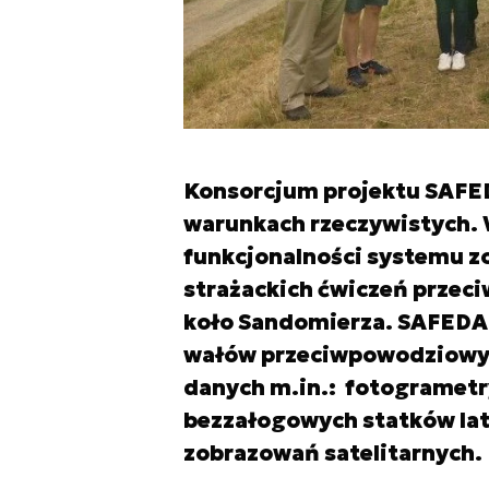
Konsorcjum projektu SAFE
warunkach rzeczywistych. W
funkcjonalności systemu z
strażackich ćwiczeń przec
koło Sandomierza. SAFEDA
wałów przeciwpowodziowyc
danych m.in.: fotogrametr
bezzałogowych statków lata
zobrazowań satelitarnych.