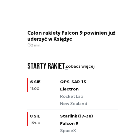
Człon rakiety Falcon 9 powinien już
uderzyć w Księżyc
2 min.
Starty rakiet
Zobacz więcej
6 SIE
QPS-SAR-13
11:00
Electron
Rocket Lab
New Zealand
8 SIE
Starlink (17-38)
16:00
Falcon 9
SpaceX