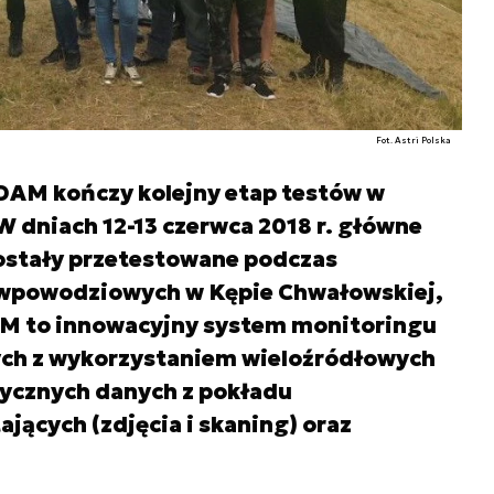
Fot. Astri Polska
DAM kończy kolejny etap testów w
 dniach 12-13 czerwca 2018 r. główne
ostały przetestowane podczas
iwpowodziowych w Kępie Chwałowskiej,
M to innowacyjny system monitoringu
h z wykorzystaniem wieloźródłowych
ycznych danych z pokładu
jących (zdjęcia i skaning) oraz