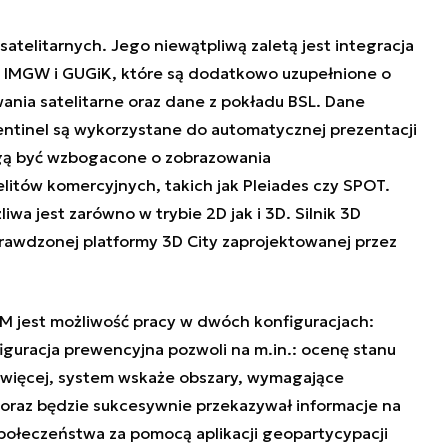
 satelitarnych. Jego niewątpliwą zaletą jest integracja
h IMGW i GUGiK, które są dodatkowo uzupełnione o
ania satelitarne oraz dane z pokładu BSL. Dane
 Sentinel są wykorzystane do automatycznej prezentacji
ą być wzbogacone o zobrazowania
itów komercyjnych, takich jak Pleiades czy SPOT.
wa jest zarówno w trybie 2D jak i 3D. Silnik 3D
rawdzonej platformy 3D City zaprojektowanej przez
 jest możliwość pracy w dwóch konfiguracjach:
iguracja prewencyjna pozwoli na m.in.: ocenę stanu
 więcej, system wskaże obszary, wymagające
 oraz będzie sukcesywnie przekazywał informacje na
ołeczeństwa za pomocą aplikacji geopartycypacji