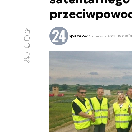
przeciwpowo
Space24
14 czerwca 2018, 15:08
1