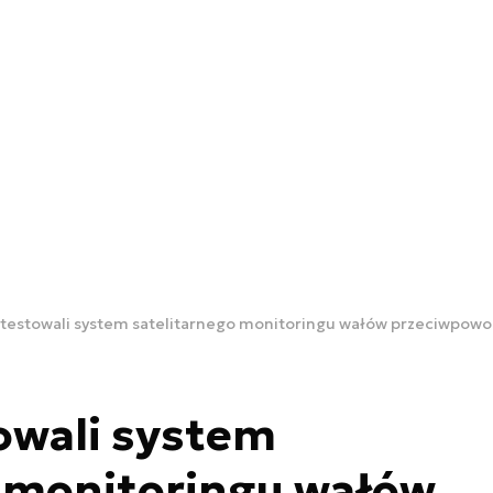
 testowali system satelitarnego monitoringu wałów przeciwpow
owali system
o monitoringu wałów