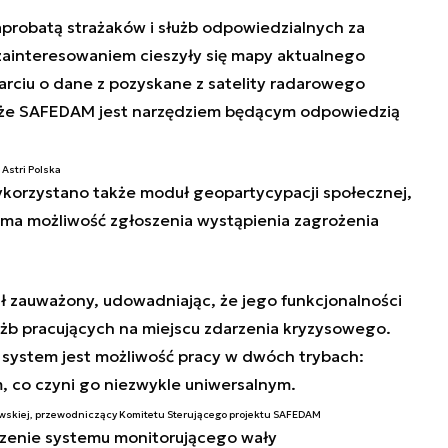
probatą strażaków i służb odpowiedzialnych za
zainteresowaniem cieszyły się mapy aktualnego
rciu o dane z pozyskane z satelity radarowego
y, że SAFEDAM jest narzędziem będącym odpowiedzią
 Astri Polska
orzystano także moduł geopartycypacji społecznej,
ma możliwość zgłoszenia wystąpienia zagrożenia
ł zauważony, udowadniając, że jego funkcjonalności
użb pracujących na miejscu zdarzenia kryzysowego.
 system jest możliwość pracy w dwóch trybach:
 co czyni go niezwykle uniwersalnym.
awskiej, przewodniczący Komitetu Sterującego projektu SAFEDAM
zenie systemu monitorującego wały