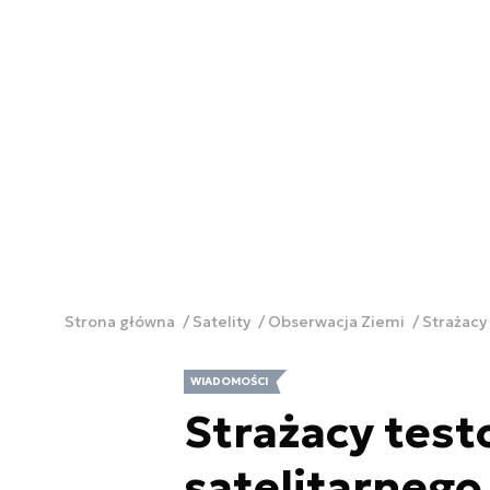
Strona główna
Satelity
Obserwacja Ziemi
Strażacy
WIADOMOŚCI
Strażacy test
satelitarneg