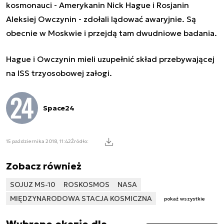
kosmonauci - Amerykanin Nick Hague i Rosjanin
Aleksiej Owczynin - zdołali lądować awaryjnie. Są
obecnie w Moskwie i przejdą tam dwudniowe badania.
Hague i Owczynin mieli uzupełnić skład przebywającej
na ISS trzyosobowej załogi.
Space24
15 października 2018, 11:42
Źródło:
Zobacz również
SOJUZ MS-10
ROSKOSMOS
NASA
MIĘDZYNARODOWA STACJA KOSMICZNA
pokaż wszystkie