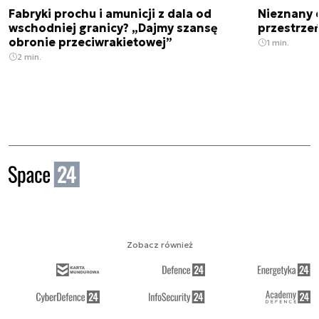
Fabryki prochu i amunicji z dala od
Nieznany 
wschodniej granicy? „Dajmy szansę
przestrze
obronie przeciwrakietowej”
1 min.
2 min.
Zobacz również