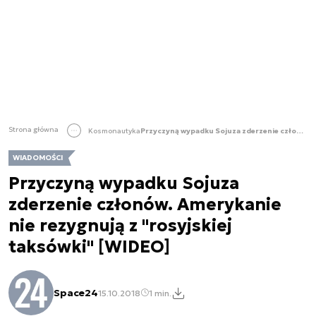
Strona główna
Kosmonautyka
Przyczyną wypadku Sojuza zderzenie członów. Amerykanie nie rezygnują z "rosyjskiej taksówki" [WIDEO]
WIADOMOŚCI
Przyczyną wypadku Sojuza
zderzenie członów. Amerykanie
nie rezygnują z "rosyjskiej
taksówki" [WIDEO]
Space24
15.10.2018
1 min.