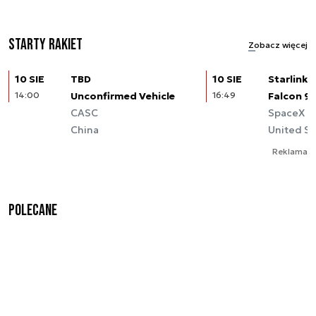
Starty rakiet
Zobacz więcej
10 SIE
TBD
10 SIE
Starlink (
14:00
Unconfirmed Vehicle
16:49
Falcon 9
CASC
SpaceX
China
United St
Reklama
Polecane