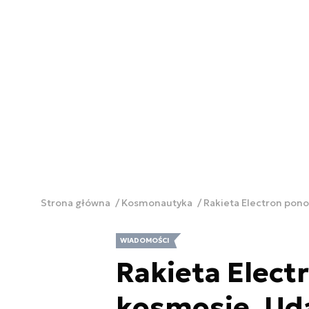
Strona główna
Kosmonautyka
Rakieta Electron pono
WIADOMOŚCI
Rakieta Elec
kosmosie. Uda