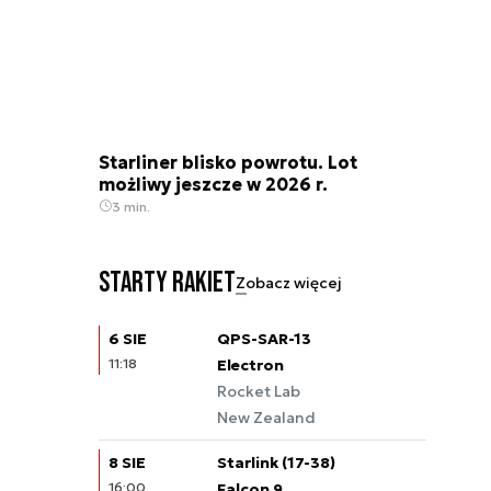
Starliner blisko powrotu. Lot
możliwy jeszcze w 2026 r.
3 min.
Starty rakiet
Zobacz więcej
6 SIE
QPS-SAR-13
11:18
Electron
Rocket Lab
New Zealand
8 SIE
Starlink (17-38)
16:00
Falcon 9