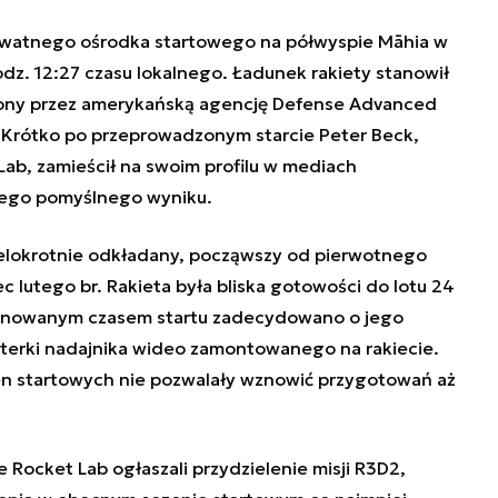
rywatnego ośrodka startowego na półwyspie Māhia w
dz. 12:27 czasu lokalnego. Ładunek rakiety stanowił
zony przez amerykańską agencję Defense Advanced
 Krótko po przeprowadzonym starcie Peter Beck,
ab, zamieścił na swoim profilu w mediach
jego pomyślnego wyniku.
elokrotnie odkładany, począwszy od pierwotnego
 lutego br. Rakieta była bliska gotowości do lotu 24
lanowanym czasem startu zadecydowano o jego
erki nadajnika wideo zamontowanego na rakiecie.
en startowych nie pozwalały wznowić przygotowań aż
e Rocket Lab ogłaszali przydzielenie misji R3D2,