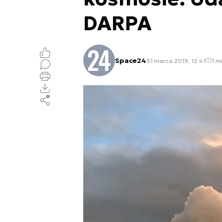
DARPA
Space24
31 marca 2019, 12:41
1 mi