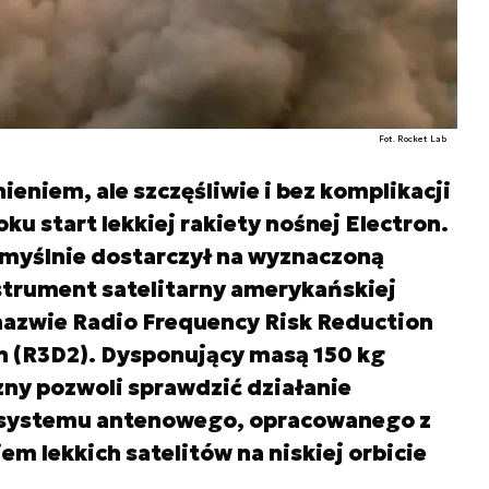
Fot. Rocket Lab
eniem, ale szczęśliwie i bez komplikacji
ku start lekkiej rakiety nośnej Electron.
omyślnie dostarczył na wyznaczoną
strument satelitarny amerykańskiej
nazwie Radio Frequency Risk Reduction
 (R3D2). Dysponujący masą 150 kg
ny pozwoli sprawdzić działanie
systemu antenowego, opracowanego z
em lekkich satelitów na niskiej orbicie