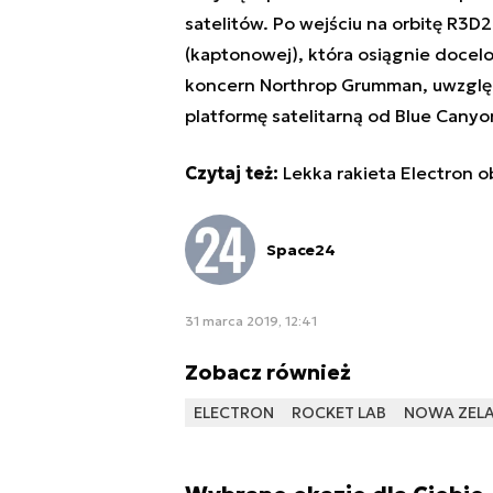
satelitów. Po wejściu na orbitę R3D
(kaptonowej), która osiągnie doce
koncern Northrop Grumman, uwzględ
platformę satelitarną od Blue Cany
Czytaj też:
Lekka rakieta Electron o
Space24
31 marca 2019, 12:41
Zobacz również
ELECTRON
ROCKET LAB
NOWA ZELA