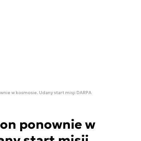
wnie w kosmosie. Udany start misji DARPA
tron ponownie w
ny start misji