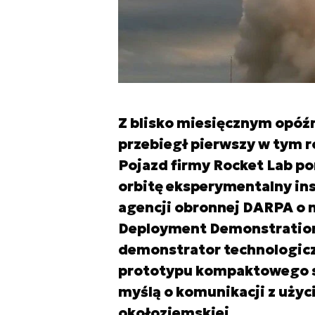
Z blisko miesięcznym opóźni
przebiegł pierwszy w tym ro
Pojazd firmy Rocket Lab p
orbitę eksperymentalny in
agencji obronnej DARPA o 
Deployment Demonstration
demonstrator technologicz
prototypu kompaktowego 
myślą o komunikacji z użyci
okołoziemskiej.