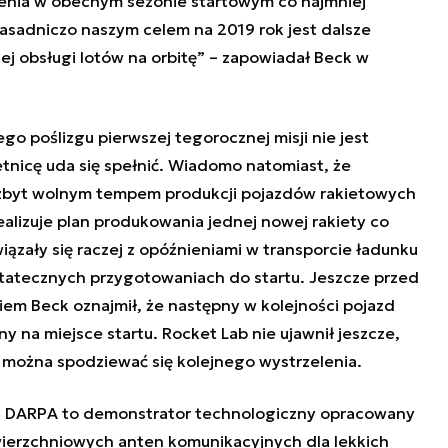
nia w obecnym sezonie startowym co najmniej
Zasadniczo naszym celem na 2019 rok jest dalsze
ej obsługi lotów na orbitę” – zapowiadał Beck w
 poślizgu pierwszej tegorocznej misji nie jest
tnicę uda się spełnić. Wiadomo natomiast, że
zbyt wolnym tempem produkcji pojazdów rakietowych
ealizuje plan produkowania jednej nowej rakiety co
ązały się raczej z opóźnieniami w transporcie ładunku
ostatecznych przygotowaniach do startu. Jeszcze przed
m Beck oznajmił, że następny w kolejności pojazd
ny na miejsce startu. Rocket Lab nie ujawnił jeszcze,
y można spodziewać się kolejnego wystrzelenia.
ta DARPA to demonstrator technologiczny opracowany
wierzchniowych anten komunikacyjnych dla lekkich