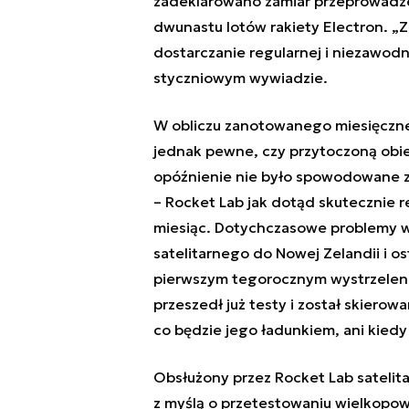
zadeklarowano zamiar przeprowadze
dwunastu lotów rakiety Electron. „
dostarczanie regularnej i niezawodn
styczniowym wywiadzie.
W obliczu zanotowanego miesięcznego
jednak pewne, czy przytoczoną obie
opóźnienie nie było spowodowane 
– Rocket Lab jak dotąd skutecznie r
miesiąc. Dotychczasowe problemy wi
satelitarnego do Nowej Zelandii i 
pierwszym tegorocznym wystrzelenie
przeszedł już testy i został skierowa
co będzie jego ładunkiem, ani kied
Obsłużony przez Rocket Lab sateli
z myślą o przetestowaniu wielkopo