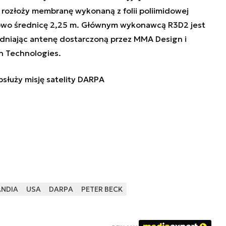
2 rozłoży membranę wykonaną z folii poliimidowej
lowo średnicę 2,25 m. Głównym wykonawcą R3D2 jest
niając antenę dostarczoną przez MMA Design i
on Technologies.
bsłuży misję satelity DARPA
NDIA
USA
DARPA
PETER BECK