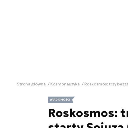
Strona główna
Kosmonautyka
Roskosmos: trzy bezza
WIADOMOŚCI
Roskosmos: t
starty Sojuza