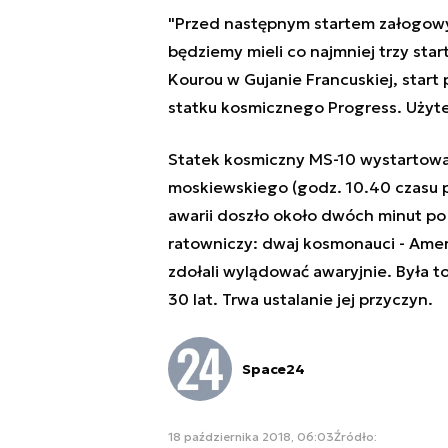
"Przed następnym startem załogowy
będziemy mieli co najmniej trzy sta
Kourou w Gujanie Francuskiej, star
statku kosmicznego Progress. Użyte 
Statek kosmiczny MS-10 wystartował
moskiewskiego (godz. 10.40 czasu 
awarii doszło około dwóch minut po 
ratowniczy: dwaj kosmonauci - Amery
zdołali wylądować awaryjnie. Była t
30 lat. Trwa ustalanie jej przyczyn.
Space24
18 października 2018, 06:03
Źródło: