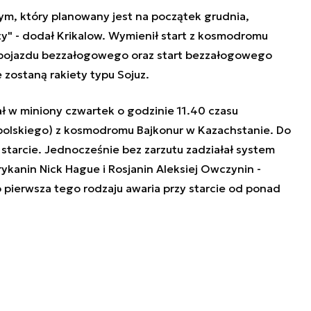
m, który planowany jest na początek grudnia,
rty" - dodał Krikalow. Wymienił start z kosmodromu
t pojazdu bezzałogowego oraz start bezzałogowego
zostaną rakiety typu Sojuz.
 w miniony czwartek o godzinie 11.40 czasu
polskiego) z kosmodromu Bajkonur w Kazachstanie. Do
starcie. Jednocześnie bez zarzutu zadziałał system
kanin Nick Hague i Rosjanin Aleksiej Owczynin -
o pierwsza tego rodzaju awaria przy starcie od ponad