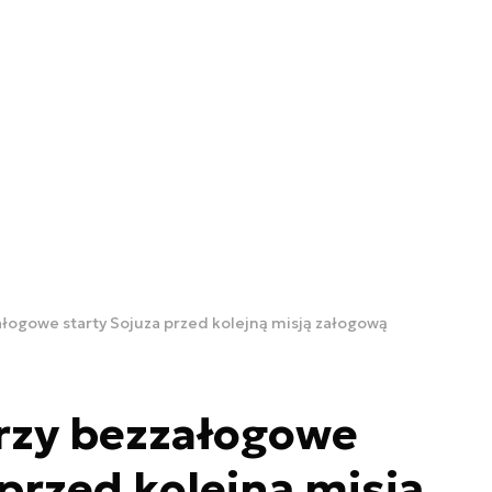
łogowe starty Sojuza przed kolejną misją załogową
rzy bezzałogowe
 przed kolejną misją