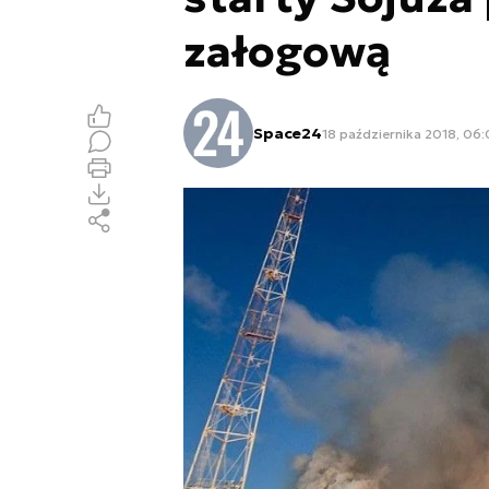
załogową
Space24
18 października 2018, 06