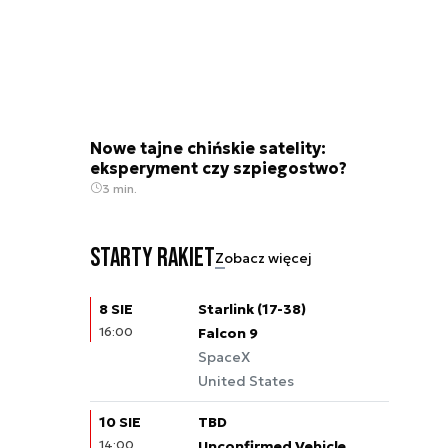
Nowe tajne chińskie satelity:
eksperyment czy szpiegostwo?
3 min.
Starty rakiet
Zobacz więcej
8 SIE
Starlink (17-38)
16:00
Falcon 9
SpaceX
United States
10 SIE
TBD
14:00
Unconfirmed Vehicle