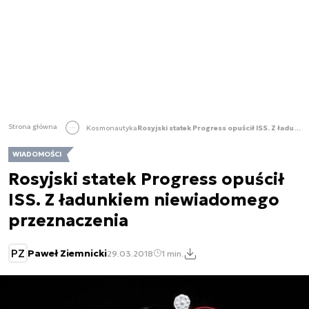
Strona główna
Kosmonautyka
Rosyjski statek Progress opuścił ISS. Z ładunkiem niewiadomego przeznaczenia
WIADOMOŚCI
Rosyjski statek Progress opuścił
ISS. Z ładunkiem niewiadomego
przeznaczenia
PZ
Paweł Ziemnicki
29.03.2018
1 min.