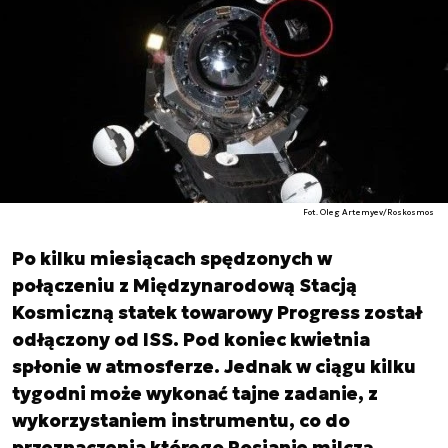
Fot. Oleg Artemyev/Roskosmos
Po kilku miesiącach spędzonych w
połączeniu z Międzynarodową Stacją
Kosmiczną statek towarowy Progress został
odłączony od ISS. Pod koniec kwietnia
spłonie w atmosferze. Jednak w ciągu kilku
tygodni może wykonać tajne zadanie, z
wykorzystaniem instrumentu, co do
przeznaczenia którego Rosjanie milczą.