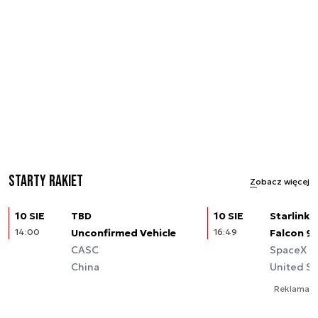
Starty rakiet
Zobacz więcej
10 SIE
TBD
10 SIE
Starlink (
14:00
Unconfirmed Vehicle
16:49
Falcon 9
CASC
SpaceX
China
United St
Reklama