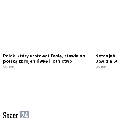
Polak, który uratował Teslę, stawia na
Netanjahu
polską zbrojeniówkę i lotnictwo
USA dla St
9 min.
2 min.